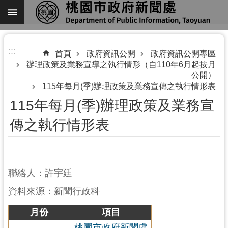
跳到主要內容區塊
進
:::
階
首頁
政府資訊公開
政府資訊公開專區
辦理政策及業務宣導之執行情形（自110年6月起按月
搜
公開）
尋
115年每月(季)辦理政策及業務宣傳之執行情形表
115年每月(季)辦理政策及業務宣
傳之執行情形表
關
於
我
們
聯絡人：許宇廷
機
資料來源：新聞行政科
關
月份
項目
通
訊
桃園市政府新聞處