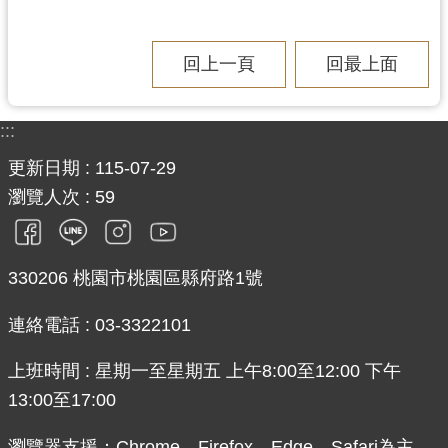
見
問
回上一頁
回最上面
答
桃
:::
園
市
更新日期
115-07-29
政
瀏覽人次
59
府
入
口
網
330206 桃園市桃園區縣府路1號
連絡電話 : 03-3322101
隱
私
上班時間 : 星期一至星期五 上午8:00至12:00 下午
權
政
13:00至17:00
策
瀏覽器支援：Chrome、Firefox、Edge、Safari為主，