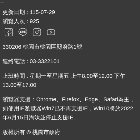
:::
錄
更新日期
115-07-29
業
瀏覽人次
925
務
資
訊
330206 桃園市桃園區縣府路1號
訊
連絡電話 : 03-3322101
息
公
上班時間 : 星期一至星期五 上午8:00至12:00 下午
告
13:00至17:00
便
民
瀏覽器支援：Chrome、Firefox、Edge、Safari為主，
服
如使用IE瀏覽器Win7已不再支援IE，Win10將於2022
務
年6月15日淘汰並停止支援IE。
政
版權所有 © 桃園市政府
府