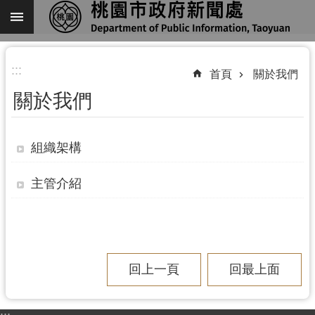
跳到主要內容區塊
進
:::
階
首頁
關於我們
搜
關於我們
尋
組織架構
關
主管介紹
於
我
們
機
回上一頁
回最上面
關
通
訊