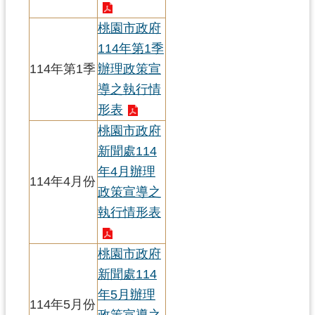
資
訊
桃園市政府
公
114年第1季
開
114年第1季
辦理政策宣
導之執行情
回
首
形表
頁
桃園市政府
新聞處114
網
站
年4月辦理
114年4月份
導
政策宣導之
覽
執行情形表
市
政
桃園市政府
信
新聞處114
箱
年5月辦理
114年5月份
常
政策宣導之