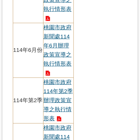
見
執行情形表
問
答
桃園市政府
桃
新聞處114
園
年6月辦理
市
114年6月份
政策宣導之
政
執行情形表
府
入
口
桃園市政府
網
114年第2季
114年第2季
辦理政策宣
隱
私
導之執行情
權
形表
政
桃園市政府
策
新聞處114