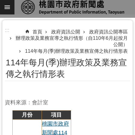
跳到主要內容區塊
進
:::
階
首頁
政府資訊公開
政府資訊公開專區
辦理政策及業務宣導之執行情形（自110年6月起按月
搜
公開）
尋
114年每月(季)辦理政策及業務宣傳之執行情形表
114年每月(季)辦理政策及業務宣
傳之執行情形表
關
於
我
們
資料來源：會計室
機
月份
項目
關
桃園市政府
通
新聞處114
訊