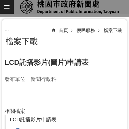
跳到主要內容區塊
進
:::
階
首頁
便民服務
檔案下載
搜
檔案下載
尋
LCD託播影片(圖片)申請表
關
發布單位：新聞行政科
於
我
們
機
相關檔案
關
LCD託播影片申請表
通
訊