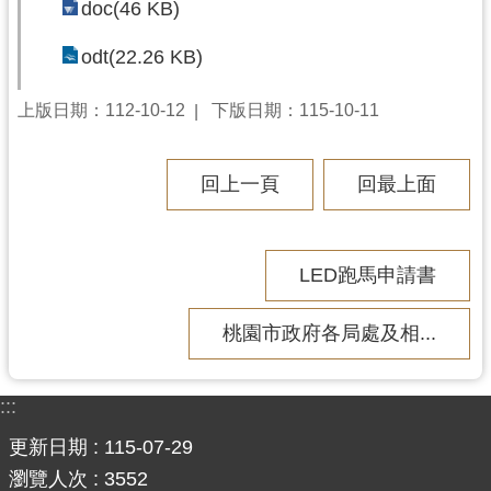
doc(46 KB)
錄
odt(22.26 KB)
業
務
上版日期：112-10-12
下版日期：115-10-11
資
訊
回上一頁
回最上面
訊
息
公
告
LED跑馬申請書
便
桃園市政府各局處及相...
民
服
務
:::
政
更新日期
115-07-29
府
瀏覽人次
3552