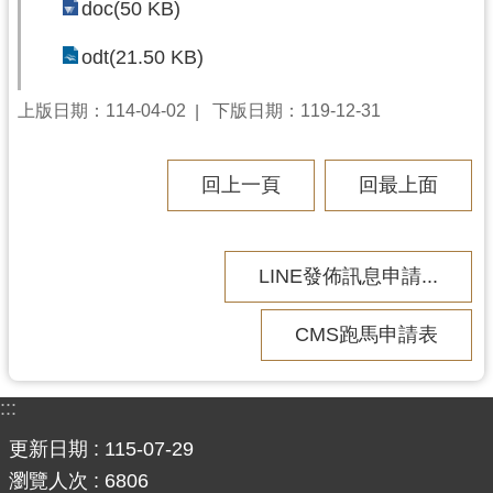
doc(50 KB)
錄
odt(21.50 KB)
業
務
上版日期：114-04-02
下版日期：119-12-31
資
訊
回上一頁
回最上面
訊
息
公
告
LINE發佈訊息申請...
便
CMS跑馬申請表
民
服
務
:::
政
更新日期
115-07-29
府
瀏覽人次
6806