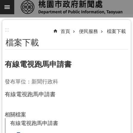
跳到主要內容區塊
進
:::
階
首頁
便民服務
檔案下載
搜
檔案下載
尋
有線電視跑馬申請書
關
發布單位：新聞行政科
於
我
有線電視跑馬申請書
們
機
相關檔案
關
有線電視跑馬申請書
通
訊