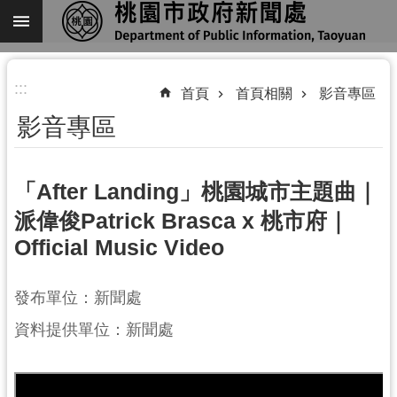
跳到主要內容區塊
進
:::
階
首頁
首頁相關
影音專區
搜
影音專區
尋
「After Landing」桃園城市主題曲｜
派偉俊Patrick Brasca x 桃市府｜
關
Official Music Video
於
我
們
發布單位：新聞處
資料提供單位：新聞處
機
關
通
訊