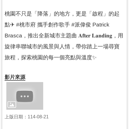
資
訊
桃園不只是「降落」的地方，更是「啟程」的起
公
開
點✈ #桃市府 攜手創作歌手 #派偉俊 Patrick
Brasca，推出全新城市主題曲 𝐀𝐟𝐭𝐞𝐫 𝐋𝐚𝐧𝐝𝐢𝐧𝐠，用
回
首
旋律串聯城市的風景與人情，帶你踏上一場尋寶
頁
旅程，探索桃園的每一個亮點與溫度✨
網
站
導
影片來源
覽
市
政
信
箱
上版日期：114-08-21
常