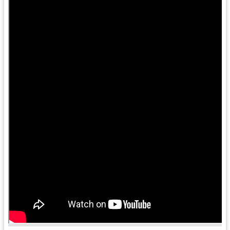
錄
業
務
資
訊
訊
息
公
告
便
民
服
務
政
府