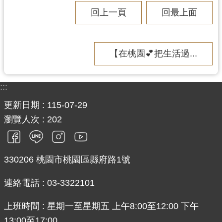
見
回上一頁
回最上面
問
答
【在桃園💕把生活過...
桃
園
市
:::
政
府
更新日期
115-07-29
入
瀏覽人次
202
口
網
330206 桃園市桃園區縣府路1號
隱
私
連絡電話 : 03-3322101
權
政
上班時間 : 星期一至星期五 上午8:00至12:00 下午
策
13:00至17:00