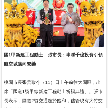
錄
業
務
資
訊
訊
息
公
國1甲新建工程動土 張市長：串聯千億投資引領
告
航空城邁向繁榮
便
民
服
桃園市長張善政今（11）日上午前往大園區，出
務
席「國道1號甲線新建工程動土祈福典禮」。張市
政
長表示，國道2號交通趨於飽和，儘管現有大竹交
府