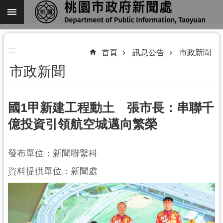
跳到主要內容區塊
進
:::
階
首頁
訊息公告
市政新聞
搜
市政新聞
尋
國1甲新建工程動土 張市長：串聯千
億投資引領航空城邁向繁榮
關
於
我
發布單位：新聞聯繫科
們
資料提供單位：新聞處
機
關
通
訊