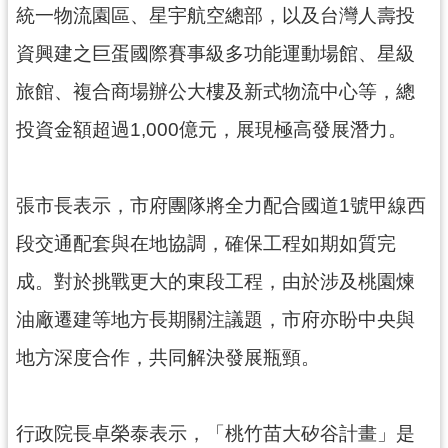
統一物流園區、星宇航空總部，以及台灣人壽投
見
問
資興建之巨蛋國際賽事級多功能運動場館、星級
答
旅館、複合商場辦公大樓及新式物流中心等，總
桃
投資金額超過1,000億元，展現極高發展潛力。
園
市
政
張市長表示，市府團隊將全力配合國道1號甲線西
府
入
段交通配套與在地協調，確保工程如期如質完
口
網
成。對於挑戰更大的東段工程，由於涉及桃園煉
油廠遷建等地方長期關注議題，市府亦盼中央與
隱
私
地方深度合作，共同解決發展瓶頸。
權
政
策
行政院長卓榮泰表示，「桃竹苗大矽谷計畫」是