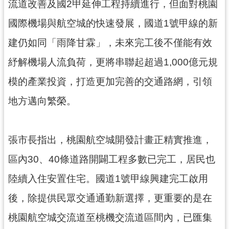
資
流道改善及國2甲延伸工程持續進行，但面對桃園
訊
國際機場與航空城的快速發展，國道1號甲線的新
公
開
建仍如同「雨降甘霖」，未來完工後不僅能有效
紓解機場人流負荷，更將串聯起超過1,000億元規
回
首
模的產業投資，打造更加完善的交通路網，引領
頁
地方邁向繁榮。
網
站
導
張市長指出，桃園航空城開發計畫正精實推進，
覽
區內30、40條道路開闢工程多數已完工，居民也
市
陸續入住安置住宅。國道1號甲線興建完工啟用
政
信
後，除提供民眾交通通勤新選擇，更重要的是在
箱
桃園航空城交流道至桃機交流道區間內，已匯集
常