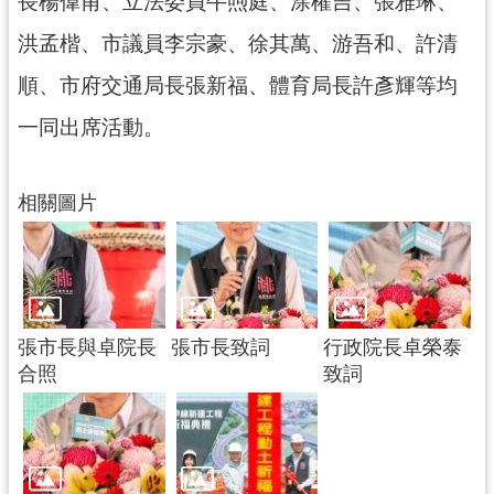
長楊偉甫、立法委員牛煦庭、涂權吉、張雅琳、
洪孟楷、市議員李宗豪、徐其萬、游吾和、許清
順、市府交通局長張新福、體育局長許彥輝等均
一同出席活動。
相關圖片
張市長與卓院長
張市長致詞
行政院長卓榮泰
合照
致詞