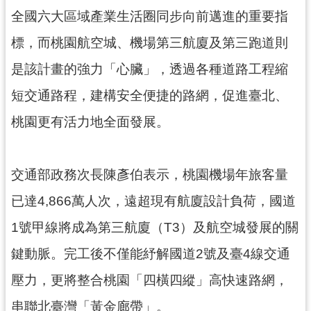
網
全國六大區域產業生活圈同步向前邁進的重要指
站
標，而桃園航空城、機場第三航廈及第三跑道則
安
全
是該計畫的強力「心臟」，透過各種道路工程縮
政
策
短交通路程，建構安全便捷的路網，促進臺北、
桃園更有活力地全面發展。
政
府
網
站
交通部政務次長陳彥伯表示，桃園機場年旅客量
資
已達4,866萬人次，遠超現有航廈設計負荷，國道
料
開
1號甲線將成為第三航廈（T3）及航空城發展的關
放
鍵動脈。完工後不僅能紓解國道2號及臺4線交通
宣
告
壓力，更將整合桃園「四橫四縱」高快速路網，
串聯北臺灣「黃金廊帶」。