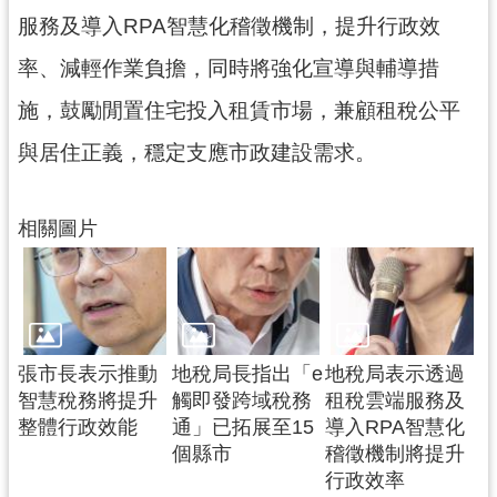
網
服務及導入RPA智慧化稽徵機制，提升行政效
站
率、減輕作業負擔，同時將強化宣導與輔導措
安
全
施，鼓勵閒置住宅投入租賃市場，兼顧租稅公平
政
策
與居住正義，穩定支應市政建設需求。
政
府
相關圖片
網
站
資
料
開
張市長表示推動
地稅局長指出「e
地稅局表示透過
放
智慧稅務將提升
觸即發跨域稅務
租稅雲端服務及
宣
整體行政效能
通」已拓展至15
導入RPA智慧化
告
個縣市
稽徵機制將提升
行政效率