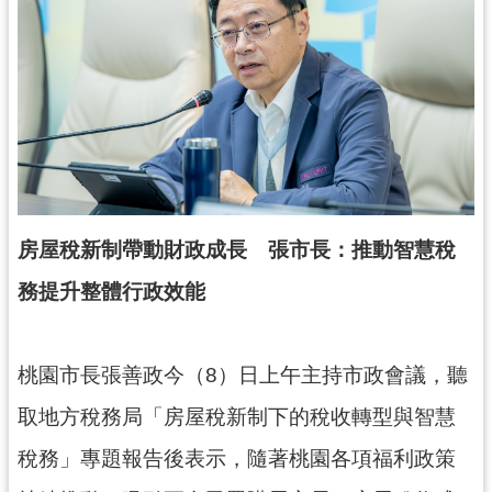
錄
業
務
資
訊
訊
息
公
房屋稅新制帶動財政成長 張市長：推動智慧稅
告
務提升整體行政效能
便
民
服
桃園市長張善政今（8）日上午主持市政會議，聽
務
取地方稅務局「房屋稅新制下的稅收轉型與智慧
政
稅務」專題報告後表示，隨著桃園各項福利政策
府