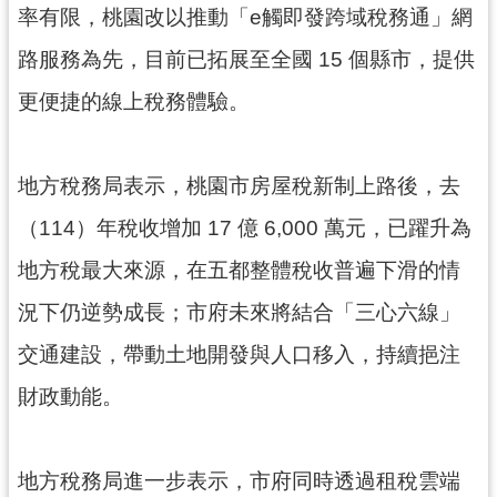
率有限，桃園改以推動「e觸即發跨域稅務通」網
見
問
路服務為先，目前已拓展至全國 15 個縣市，提供
答
更便捷的線上稅務體驗。
桃
園
市
地方稅務局表示，桃園市房屋稅新制上路後，去
政
（114）年稅收增加 17 億 6,000 萬元，已躍升為
府
入
地方稅最大來源，在五都整體稅收普遍下滑的情
口
網
況下仍逆勢成長；市府未來將結合「三心六線」
交通建設，帶動土地開發與人口移入，持續挹注
隱
私
財政動能。
權
政
策
地方稅務局進一步表示，市府同時透過租稅雲端