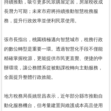
資
持續推動，吸引更多民眾購屋定居，房屋稅收成
訊
長潛力可期；未來市府將持續推動智慧稅務服
公
開
務，提升行政效率並便利民眾使用。
回
首
張市長指出，桃園積極邁向智慧城市，稅務行政
頁
的數位轉型是重要一環。透過智慧化手段不僅能
網
精確掌握稅源，更能提供市民更直覺、便捷的申
站
導
辦環境，讓公務體系從被動課稅轉向主動服務，
覽
全面提升整體行政效能。
市
政
信
地方稅務局長姚世昌表示，近年部分縣市推動自
箱
動化服務機台，但考量建置與維護成本高且使用
常