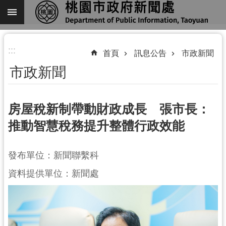
跳到主要內容區塊
進
:::
階
首頁
訊息公告
市政新聞
搜
市政新聞
尋
房屋稅新制帶動財政成長 張市長：
推動智慧稅務提升整體行政效能
關
於
我
發布單位：新聞聯繫科
們
資料提供單位：新聞處
機
關
通
訊