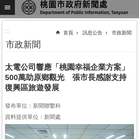
跳到主要內容區塊
進
:::
階
首頁
訊息公告
市政新聞
搜
市政新聞
尋
太電公司響應「桃園幸福企業方案」
500萬助原鄉觀光 張市長感謝支持
關
復興區旅遊發展
於
我
們
發布單位：新聞聯繫科
機
資料提供單位：新聞處
關
通
訊