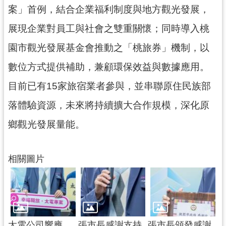
網
案」首例，結合企業福利制度與地方觀光發展，
站
展現企業對員工與社會之雙重關懷；同時導入桃
安
全
園市觀光發展基金會推動之「桃旅券」機制，以
政
數位方式提供補助，兼顧環保效益與數據應用。
策
目前已有15家旅宿業者參與，並串聯原住民族部
政
府
落體驗資源，未來將持續擴大合作規模，深化原
網
鄉觀光發展量能。
站
資
料
相關圖片
開
放
宣
告
太電公司響應
張市長感謝支持
張市長頒發感謝