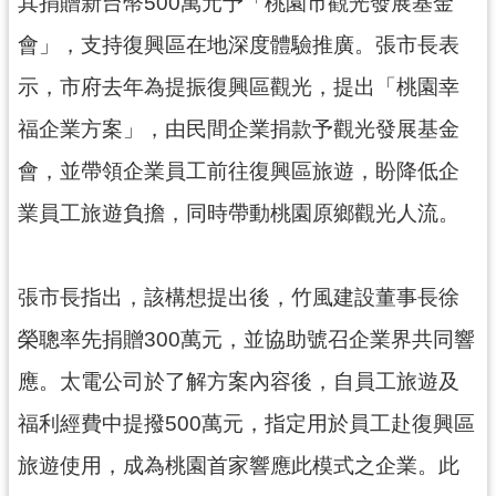
資
其捐贈新台幣500萬元予「桃園市觀光發展基金
訊
會」，支持復興區在地深度體驗推廣。張市長表
公
開
示，市府去年為提振復興區觀光，提出「桃園幸
福企業方案」，由民間企業捐款予觀光發展基金
回
首
會，並帶領企業員工前往復興區旅遊，盼降低企
頁
業員工旅遊負擔，同時帶動桃園原鄉觀光人流。
網
站
導
張市長指出，該構想提出後，竹風建設董事長徐
覽
榮聰率先捐贈300萬元，並協助號召企業界共同響
市
應。太電公司於了解方案內容後，自員工旅遊及
政
信
福利經費中提撥500萬元，指定用於員工赴復興區
箱
旅遊使用，成為桃園首家響應此模式之企業。此
常