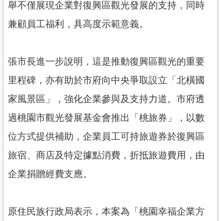
舉不僅展現企業對復興區觀光發展的支持，同時
見
問
兼顧員工福利，具高度示範意義。
答
桃
張市長進一步說明，這是推動復興區觀光的重要
園
市
里程碑，亦有助於市府向中央爭取設立「北橫國
政
家風景區」，強化企業參與及支持力道。市府透
府
入
過桃園市觀光發展基金會推出「桃旅券」，以數
口
位方式提供補助，企業員工可持旅遊券於復興區
網
旅宿、商店及特定據點消費，折抵旅遊費用，由
隱
私
企業捐贈經費支應。
權
政
策
原住民族行政局表示，本案為「桃園幸福企業方