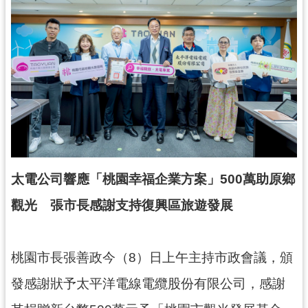
錄
業
務
資
訊
訊
息
公
告
太電公司響應「桃園幸福企業方案」500萬助原鄉
便
觀光 張市長感謝支持復興區旅遊發展
民
服
務
桃園市長張善政今（8）日上午主持市政會議，頒
政
發感謝狀予太平洋電線電纜股份有限公司，感謝
府