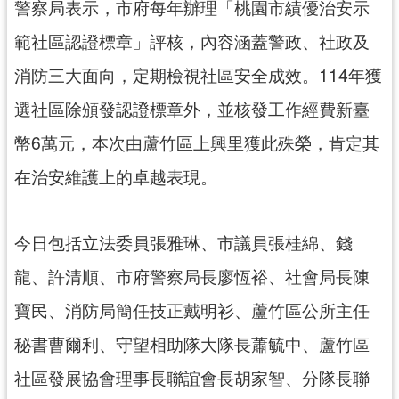
警察局表示，市府每年辦理「桃園市績優治安示
見
範社區認證標章」評核，內容涵蓋警政、社政及
問
答
消防三大面向，定期檢視社區安全成效。114年獲
桃
選社區除頒發認證標章外，並核發工作經費新臺
園
幣6萬元，本次由蘆竹區上興里獲此殊榮，肯定其
市
政
在治安維護上的卓越表現。
府
入
口
今日包括立法委員張雅琳、市議員張桂綿、錢
網
龍、許清順、市府警察局長廖恆裕、社會局長陳
隱
寶民、消防局簡任技正戴明衫、蘆竹區公所主任
私
權
秘書曹爾利、守望相助隊大隊長蕭毓中、蘆竹區
政
策
社區發展協會理事長聯誼會長胡家智、分隊長聯