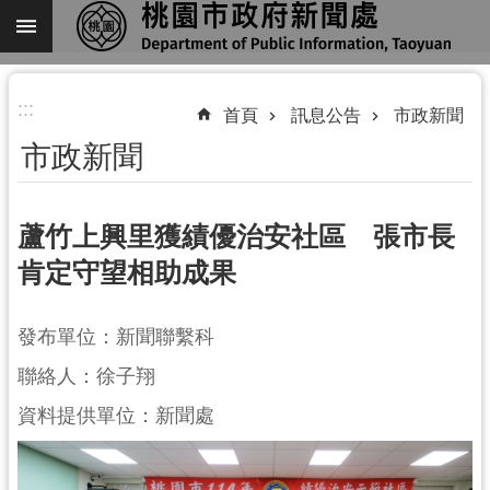
跳到主要內容區塊
進
:::
階
首頁
訊息公告
市政新聞
搜
市政新聞
尋
蘆竹上興里獲績優治安社區 張市長
肯定守望相助成果
關
於
我
發布單位：新聞聯繫科
們
聯絡人：徐子翔
機
資料提供單位：新聞處
關
通
訊