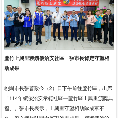
錄
業
務
資
訊
訊
息
蘆竹上興里獲績優治安社區 張市長肯定守望相
公
告
助成果
便
民
桃園市長張善政今（2）日下午前往蘆竹區，出席
服
務
「114年績優治安示範社區—蘆竹區上興里頒獎典
政
禮」。張市長表示，上興里守望相助隊成軍不
府
久，但在極短時間內展現優異成果，榮獲績優治