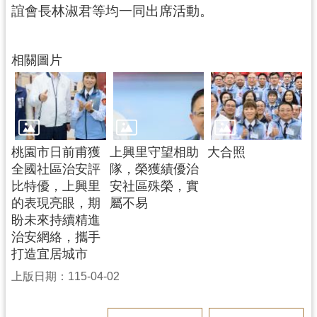
網
誼會長林淑君等均一同出席活動。
站
安
相關圖片
全
政
策
政
府
桃園市日前甫獲
上興里守望相助
大合照
網
全國社區治安評
隊，榮獲績優治
站
比特優，上興里
安社區殊榮，實
資
的表現亮眼，期
屬不易
料
盼未來持續精進
開
治安網絡，攜手
放
打造宜居城市
宣
告
上版日期：115-04-02