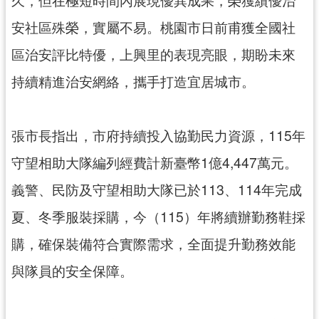
資
訊
安社區殊榮，實屬不易。桃園市日前甫獲全國社
公
區治安評比特優，上興里的表現亮眼，期盼未來
開
持續精進治安網絡，攜手打造宜居城市。
回
首
頁
張市長指出，市府持續投入協勤民力資源，115年
網
守望相助大隊編列經費計新臺幣1億4,447萬元。
站
義警、民防及守望相助大隊已於113、114年完成
導
覽
夏、冬季服裝採購，今（115）年將續辦勤務鞋採
市
購，確保裝備符合實際需求，全面提升勤務效能
政
與隊員的安全保障。
信
箱
常