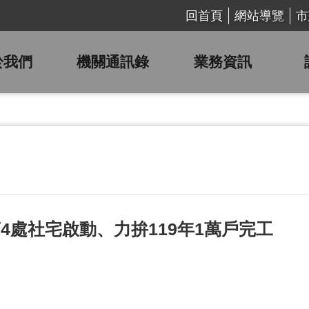
回首頁
網站導覽
市
於我們
機關通訊錄
業務資訊
處社宅啟動、力拚119年1萬戶完工