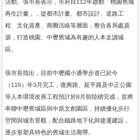
資
活動。張市長表示，市府自112年啟動「桃園舊城
訊
再生計畫」，從都市計畫、都市設計、道路工
公
開
程、文化資產、商圈活絡等層面，整合各局處資
源，打造桃園、中壢舊城為有趣的人本走讀城
回
首
區。
頁
網
張市長指出，目前中壢國小通學步道已於今
站
導
（115）年3月完工，復興路、延平路及中正公園
覽
等人本環境改善工程預計於8月前陸續完成，並將
市
串聯中壢舊城區與中原文創園區，持續優化步行
政
信
空間與城市景觀，配合鐵路地下化與捷運建設，
箱
逐步形塑具特色的舊城生活廊帶。
常