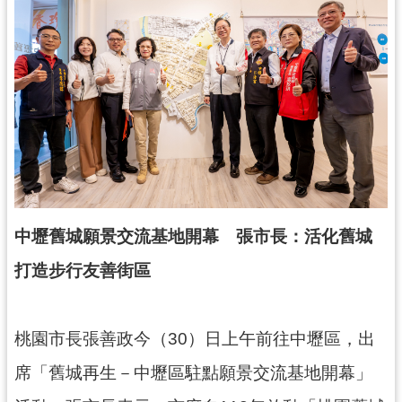
錄
業
務
資
訊
訊
息
公
告
中壢舊城願景交流基地開幕 張市長：活化舊城
便
打造步行友善街區
民
服
務
桃園市長張善政今（30）日上午前往中壢區，出
政
席「舊城再生－中壢區駐點願景交流基地開幕」
府