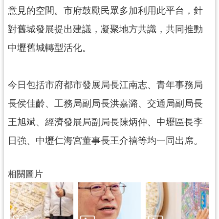
網
意見的空間。市府鼓勵民眾多加利用此平台，針
站
對舊城發展提出建議，凝聚地方共識，共同推動
安
全
中壢舊城轉型活化。
政
策
今日包括市府都市發展局長江南志、青年事務局
政
府
長侯佳齡、工務局副局長洪嘉潞、交通局副局長
網
站
王旭斌、經濟發展局副局長陳炳仲、中壢區長李
資
日強、中壢仁海宮董事長王介禧等均一同出席。
料
開
放
相關圖片
宣
告