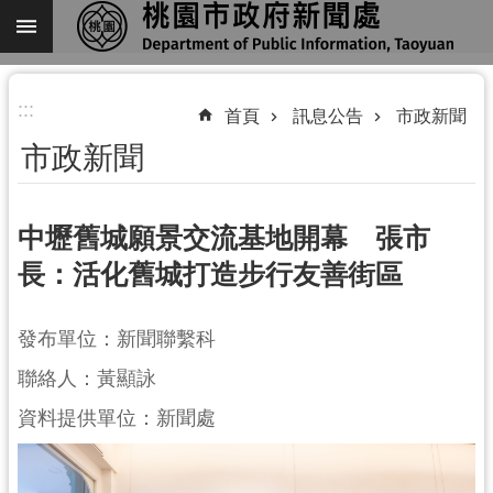
跳到主要內容區塊
進
:::
階
首頁
訊息公告
市政新聞
搜
市政新聞
尋
中壢舊城願景交流基地開幕 張市
長：活化舊城打造步行友善街區
關
於
我
發布單位：新聞聯繫科
們
聯絡人：黃顯詠
機
資料提供單位：新聞處
關
通
訊