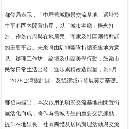
見
問
都發局表示，「中壢舊城願景交流基地」選址於
答
中平商圈內閒置街屋，以「城市客廳」概念打
桃
造，作為市府與在地居民、商家及社區團體對話
園
市
的重要平台。未來將由駐地團隊持續蒐集地方意
政
見，辦理工作坊、論壇及街區美學行動，鼓勵市
府
入
民從日常生活出發，逐步累積改造能量，為9月
口
網
「2026台灣設計展」及後續城市發展奠定基礎。
隱
私
都發局指出，本次啟用的願景交流基地由閒置街
權
屋活化而成，將作為舊城再生的重要交流據點，
政
策
提供在地里長、社區團體及居民辦理活動與交流