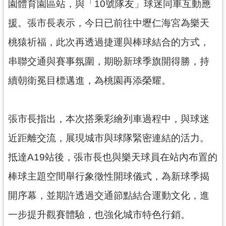
資
園體育園區站，與「10號隊友」球迷同車互動應
訊
援。張市長表示，今日已前往中壢仁海宮為樂天
公
開
桃猿祈福，此次再透過捷運與棒球結合的方式，
串聯交通與賽事氛圍，期盼新球季旗開得勝，持
回
首
續朝衛冕目標邁進，為桃園再添榮耀。
頁
網
張市長指出，本次搭乘彩繪列車過程中，與球迷
站
導
近距離交流，展現城市與球隊緊密連結的活力。
覽
抵達A19站後，張市長也與樂天球員在站內布置的
市
棒球主題空間舉行象徵性開球儀式，為新球季揭
政
信
開序幕，並期許透過交通節點結合運動文化，進
箱
一步提升觀賽體驗，也強化城市特色行銷。
常