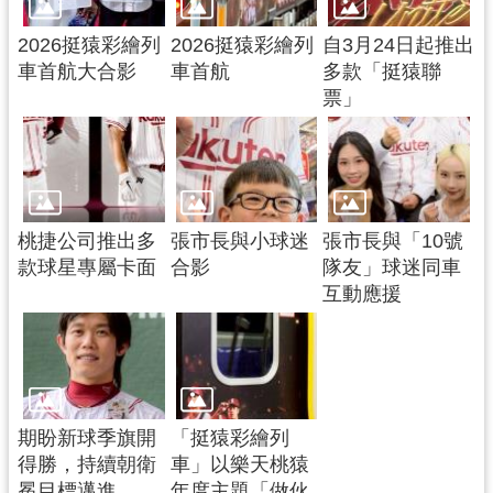
2026挺猿彩繪列
2026挺猿彩繪列
自3月24日起推出
車首航大合影
車首航
多款「挺猿聯
票」
桃捷公司推出多
張市長與小球迷
張市長與「10號
款球星專屬卡面
合影
隊友」球迷同車
互動應援
期盼新球季旗開
「挺猿彩繪列
得勝，持續朝衛
車」以樂天桃猿
冕目標邁進
年度主題「做伙