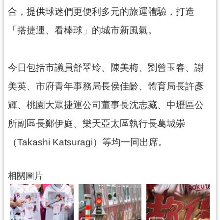
網
合，提供球迷們更便利多元的旅運體驗，打造
站
「搭捷運、看棒球」的城市新風氣。
安
全
政
策
今日包括市議員舒翠玲、陳美梅、劉曾玉春、謝
美英、市府青年事務局長侯佳齡、體育局長許彥
政
府
輝、桃園大眾捷運公司董事長沈志藏、中壢區公
網
站
所副區長鄭伊庭、樂天亞太區執行長葛城崇
資
（Takashi Katsuragi）等均一同出席。
料
開
放
相關圖片
宣
告