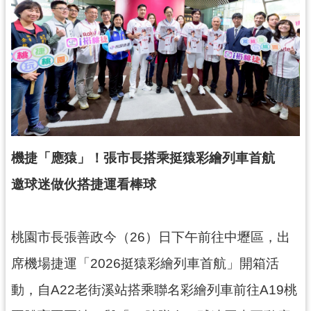
錄
業
務
資
訊
訊
息
公
機捷「應猿」！張市長搭乘挺猿彩繪列車首航
告
邀球迷做伙搭捷運看棒球
便
民
服
桃園市長張善政今（26）日下午前往中壢區，出
務
席機場捷運「2026挺猿彩繪列車首航」開箱活
政
動，自A22老街溪站搭乘聯名彩繪列車前往A19桃
府