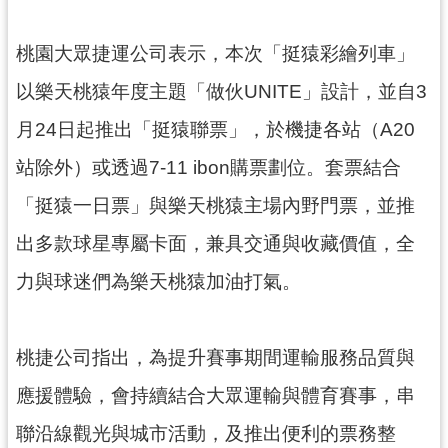
見
問
桃園大眾捷運公司表示，本次「挺猿彩繪列車」
答
以樂天桃猿年度主題「做伙UNITE」設計，並自3
桃
月24日起推出「挺猿聯票」，於機捷各站（A20
園
市
站除外）或透過7-11 ibon購票劃位。套票結合
政
「挺猿一日票」與樂天桃猿主場內野門票，並推
府
入
出多款球星專屬卡面，兼具交通與收藏價值，全
口
網
力與球迷們為樂天桃猿加油打氣。
隱
私
桃捷公司指出，為提升賽事期間運輸服務品質與
權
應援體驗，會持續結合大眾運輸與體育賽事，串
政
策
聯沿線觀光與城市活動，及推出便利的票務整