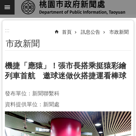
跳到主要內容區塊
進
:::
階
首頁
訊息公告
市政新聞
搜
市政新聞
尋
機捷「應猿」！張市長搭乘挺猿彩繪
列車首航 邀球迷做伙搭捷運看棒球
關
於
我
發布單位：新聞聯繫科
們
資料提供單位：新聞處
機
關
通
訊