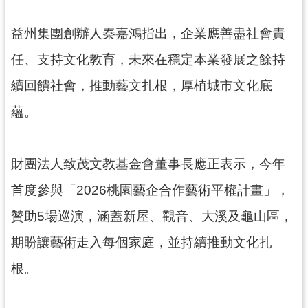
見
問
益州集團創辦人秦嘉鴻指出，企業應善盡社會責
答
任、支持文化教育，未來在穩定本業發展之餘持
桃
續回饋社會，推動藝文扎根，厚植城市文化底
園
市
蘊。
政
府
入
財團法人致茂文教基金會董事長應正表示，今年
口
首度參與「2026桃園藝企合作藝術平權計畫」，
網
贊助5場巡演，涵蓋新屋、觀音、大溪及龜山區，
隱
私
期盼讓藝術走入每個家庭，並持續推動文化扎
權
根。
政
策