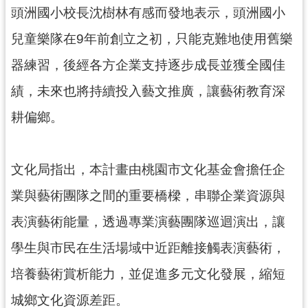
網
頭洲國小校長沈樹林有感而發地表示，頭洲國小
站
兒童樂隊在9年前創立之初，只能克難地使用舊樂
安
全
器練習，後經各方企業支持逐步成長並獲全國佳
政
績，未來也將持續投入藝文推廣，讓藝術教育深
策
耕偏鄉。
政
府
網
文化局指出，本計畫由桃園市文化基金會擔任企
站
資
業與藝術團隊之間的重要橋樑，串聯企業資源與
料
開
表演藝術能量，透過專業演藝團隊巡迴演出，讓
放
學生與市民在生活場域中近距離接觸表演藝術，
宣
告
培養藝術賞析能力，並促進多元文化發展，縮短
城鄉文化資源差距。