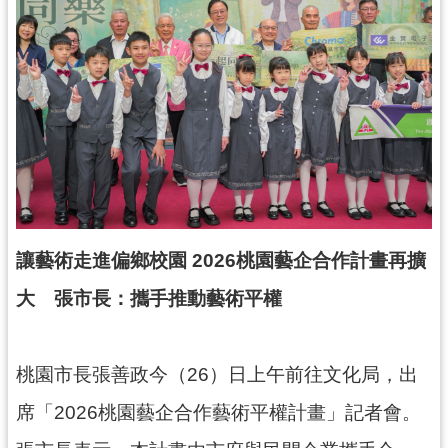
錄
業
務
資
訊
訊
息
公
告
讓藝術走進偏鄉校園 2026
桃園藝企合作計畫再擴
便
大 張市長：攜手推動藝術平權
民
服
務
桃園市長張善政今（26）日上午前往文化局，出
政
席「2026桃園藝企合作藝術平權計畫」記者會。
府