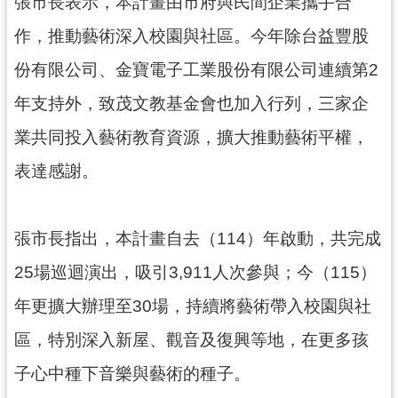
資
張市長表示，本計畫由市府與民間企業攜手合
訊
作，推動藝術深入校園與社區。今年除台益豐股
公
開
份有限公司、金寶電子工業股份有限公司連續第2
年支持外，致茂文教基金會也加入行列，三家企
回
首
業共同投入藝術教育資源，擴大推動藝術平權，
頁
表達感謝。
網
站
導
張市長指出，本計畫自去（114）年啟動，共完成
覽
25場巡迴演出，吸引3,911人次參與；今（115）
市
年更擴大辦理至30場，持續將藝術帶入校園與社
政
信
區，特別深入新屋、觀音及復興等地，在更多孩
箱
子心中種下音樂與藝術的種子。
常