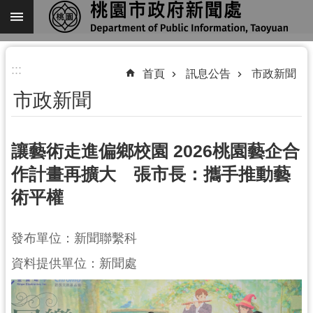
跳到主要內容區塊
進
:::
階
首頁
訊息公告
市政新聞
搜
市政新聞
尋
讓藝術走進偏鄉校園 2026桃園藝企合
作計畫再擴大 張市長：攜手推動藝
關
術平權
於
我
們
發布單位：新聞聯繫科
機
資料提供單位：新聞處
關
通
訊