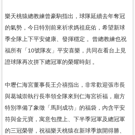
見
問
樂天桃猿總教練曾豪駒指出，球隊延續去年奪冠
答
的氣勢，今日特別前來祈求媽祖庇佑，希望新球
桃
季全隊上下平安健康、發揮穩定 。曾總教練也祝
園
市
福所有「10號隊友」平安喜樂，共同在看台上見
政
證球隊再次拼下總冠軍的榮耀時刻 。
府
入
口
網
中壢仁海宮董事長王介禧指出，非常歡迎張市長
與葛城崇執行長率領全隊來到仁海宮祈福，廟方
隱
私
特別準備了象徵「馬到成功」的福袋，內含平安
權
符與金元寶，寓意包攬上、下半季冠軍及總冠軍
政
策
的三冠榮譽，祝福樂天桃猿在新球季旗開得勝、