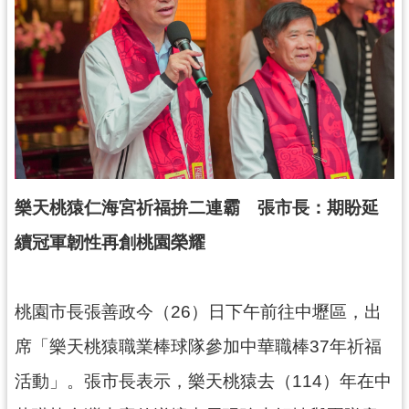
錄
業
務
資
訊
訊
息
公
樂天桃猿仁海宮祈福拚二連霸 張市長：期盼延
告
續冠軍韌性再創桃園榮耀
便
民
服
桃園市長張善政今（26）日下午前往中壢區，出
務
席「樂天桃猿職業棒球隊參加中華職棒37年祈福
政
活動」。張市長表示，樂天桃猿去（114）年在中
府