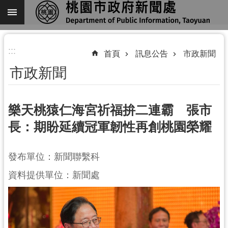
跳到主要內容區塊
進
:::
階
首頁
訊息公告
市政新聞
搜
市政新聞
尋
樂天桃猿仁海宮祈福拚二連霸 張市
長：期盼延續冠軍韌性再創桃園榮耀
關
於
我
發布單位：新聞聯繫科
們
資料提供單位：新聞處
機
關
通
訊