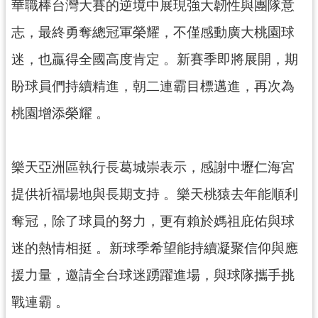
資
華職棒台灣大賽的逆境中展現強大韌性與團隊意
訊
志，最終勇奪總冠軍榮耀，不僅感動廣大桃園球
公
開
迷，也贏得全國高度肯定 。新賽季即將展開，期
盼球員們持續精進，朝二連霸目標邁進，再次為
回
首
桃園增添榮耀 。
頁
網
樂天亞洲區執行長葛城崇表示，感謝中壢仁海宮
站
導
提供祈福場地與長期支持 。樂天桃猿去年能順利
覽
奪冠，除了球員的努力，更有賴於媽祖庇佑與球
市
迷的熱情相挺 。新球季希望能持續凝聚信仰與應
政
信
援力量，邀請全台球迷踴躍進場，與球隊攜手挑
箱
戰連霸 。
常