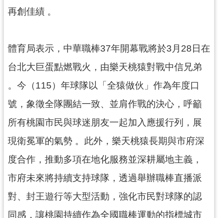
網
再創佳績 。
站
安
全
體育局表示，中華職棒37年開幕戰將於3月28日在
政
策
台北大巨蛋點燃戰火，由樂天桃猿對戰中信兄弟
。今（115）年球隊以「全猿做伙」作為年度口
政
府
號，象徵全隊團結一致、並肩作戰的決心，呼籲
網
站
所有桃園市民與球迷朋友一起加入應援行列，展
資
現衛冕軍的氣勢 。此外，樂天桃猿長期與市府深
料
開
度合作，推動多項在地化服務並深耕屬地主義，
放
市府未來將持續支持球隊，透過舉辦職棒直播派
宣
告
對、封王遊行等大型活動，強化市民對球隊的認
同感，讓桃園持續作為全國職棒運動的指標城市