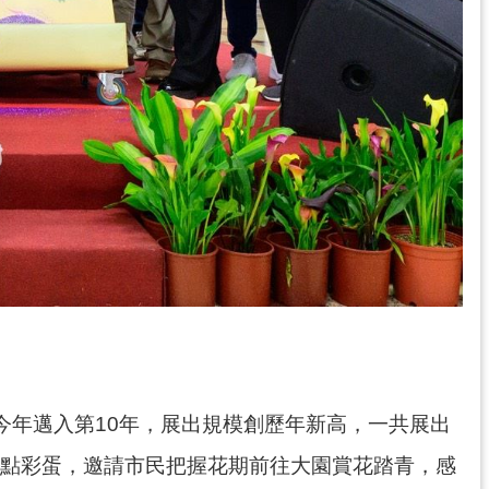
今年邁入第10年，展出規模創歷年新高，一共展出
亮點彩蛋，邀請市民把握花期前往大園賞花踏青，感