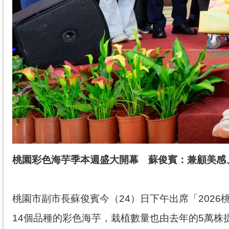
桃園彩色海芋季本週盛大開幕 蘇俊賓：兼顧美感
桃園市副市長蘇俊賓今（24）日下午出席「202
14個品種的彩色海芋，栽植數量也由去年的5萬株