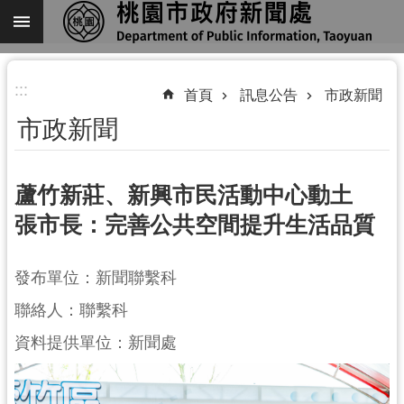
跳到主要內容區塊
進
:::
階
首頁
訊息公告
市政新聞
搜
市政新聞
尋
蘆竹新莊、新興市民活動中心動土
張市長：完善公共空間提升生活品質
關
於
我
發布單位：新聞聯繫科
們
聯絡人：聯繫科
機
資料提供單位：新聞處
關
通
訊