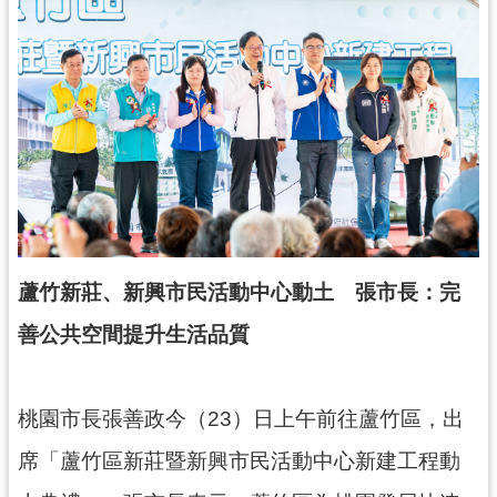
錄
業
務
資
訊
訊
息
公
告
蘆竹新莊、新興市民活動中心動土 張市長：完
便
善公共空間提升生活品質
民
服
務
桃園市長張善政今（23）日上午前往蘆竹區，出
政
席「蘆竹區新莊暨新興市民活動中心新建工程動
府