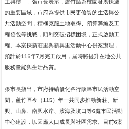
資
土典禮」。張市長表示，蘆竹區為桃園發展快速
訊
的重要區域，市府為提供市民更優質的生活與公
公
開
共活動空間，積極克服土地取得、預算籌編及工
程發包等挑戰，順利突破招標困境，正式啟動工
回
首
程。本案採新莊里與新興里活動中心併案辦理，
頁
預計於116年7月完工啟用，屆時將提升在地公共
網
服務量能與生活品質。
站
導
覽
張市長指出，市府持續優化各行政區市民活動空
市
間，蘆竹區今（115）年一共同步推動新莊、新
政
信
興、山鼻、南興水岸、濱海及坑口等6處市民活動
箱
中心建設，以因應人口成長與社區需求。目前6案
常