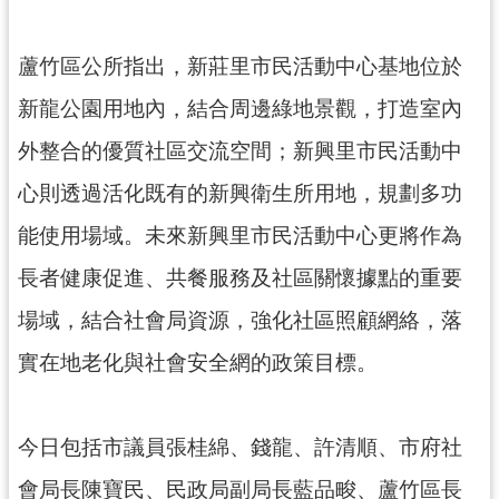
網
站
蘆竹區公所指出，新莊里市民活動中心基地位於
安
全
新龍公園用地內，結合周邊綠地景觀，打造室內
政
策
外整合的優質社區交流空間；新興里市民活動中
心則透過活化既有的新興衛生所用地，規劃多功
政
府
能使用場域。未來新興里市民活動中心更將作為
網
站
長者健康促進、共餐服務及社區關懷據點的重要
資
場域，結合社會局資源，強化社區照顧網絡，落
料
開
實在地老化與社會安全網的政策目標。
放
宣
告
今日包括市議員張桂綿、錢龍、許清順、市府社
會局長陳寶民、民政局副局長藍品畯、蘆竹區長