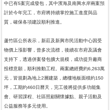
中已有5案完成發包，其中濱海及南興水岸兩案預
見
問
計於今年完工，市府將持續掌控施工進度與品
答
質，確保各項建設順利推進。
桃
園
市
蘆竹區公所表示，新莊及新興市民活動中心因受
政
物價上漲影響，曾多次流標，後續在市府及議會
府
入
支持下，透過併案發包擴大規模，成功提升廠商
口
網
投標意願，順利推動工程。兩案總經費約6,263萬
元，皆規劃為地上2層建築，總樓地板面積約150
隱
私
坪，工期約460日曆天，完工後將提供多功能集
權
會、研習課程、社區照顧關懷據點、親子活動及
政
策
公益服務等多元使用。