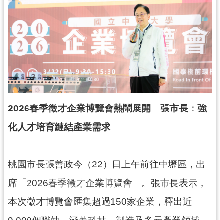
錄
業
務
資
訊
訊
息
2026春季徵才企業博覽會熱鬧展開 張市長：強
公
告
化人才培育鏈結產業需求
便
民
桃園市長張善政今（22）日上午前往中壢區，出
服
務
席「2026春季徵才企業博覽會」。張市長表示，
政
本次徵才博覽會匯集超過150家企業，釋出近
府
9,000個職缺，涵蓋科技、製造及多元產業領域，