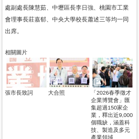
處副處長陳慧茹、中壢區長李日強、桃園市工業
會理事長莊嘉郁、中央大學校長蕭述三等均一同
出席。
相關圖片
張市長致詞
大合照
「2026春季徵才
企業博覽會」匯
集超過150家企
業，釋出近9,000
個職缺，涵蓋科
技、製造及多元
產業領域