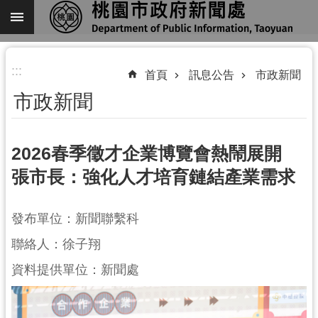
跳到主要內容區塊
進
:::
階
首頁
訊息公告
市政新聞
搜
市政新聞
尋
2026春季徵才企業博覽會熱鬧展開
張市長：強化人才培育鏈結產業需求
關
於
我
發布單位：新聞聯繫科
們
聯絡人：徐子翔
機
資料提供單位：新聞處
關
通
訊