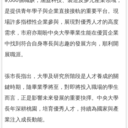
資
訊
是提供青年學子與企業直接接軌的重要平台。現
公
開
場許多指標性企業參與，展現對優秀人才的高度
需求，市府亦期盼中央大學畢業生能在優質企業
回
中找到符合自身專長與志趣的發展方向，順利開
首
頁
展職涯。
網
站
張市長指出，大學及研究所階段是人才養成的關
導
覽
鍵時期，隨畢業季將至，對即將投入職場的學生
市
而言，正是影響未來發展的重要抉擇。中央大學
政
長年深耕桃園，培育優秀人才，持續為國家與產
信
箱
業注入成長動能。
常