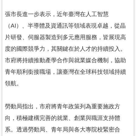
見
問
張市長進一步表示，近年臺灣在人工智慧
答
（AI）、半導體及資通訊等領域表現卓越，從晶
桃
片研發、伺服器製造到多元應用服務，皆展現高
園
市
度的國際競爭力，其關鍵在於人才的持續投入。
政
市府將持續推動產學合作與就業媒合機制，協助
府
入
青年順利銜接職場，讓臺灣在全球科技領域持續
口
領航。
網
隱
勞動局指出，市府將青年政策列為重要施政方
私
權
向，積極建構完善的就業、創業與職涯支持體
政
策
系。透過勞動局、青年局與各大專院校緊密合