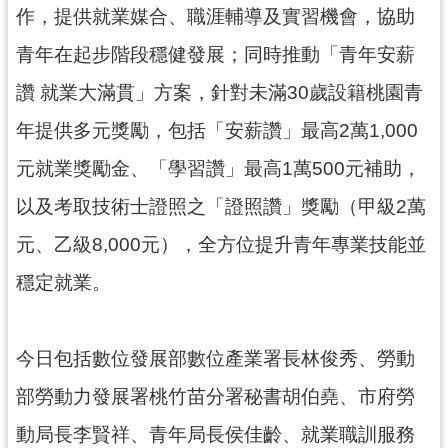
網
作，提供就業媒合、職涯輔導及實習機會，協助
站
青年在起步階段穩健發展；同時推動「青年安薪
安
全
讚 就業大滿貫」方案，針對未滿30歲設籍桃園青
政
年提供多元獎勵，包括「安薪讚」最高2萬1,000
策
元就業獎勵金、「學習讚」最高1萬500元補助，
政
府
以及考取技術士證照之「證照讚」獎勵（甲級2萬
網
元、乙級8,000元），全方位提升青年專業技能並
站
資
穩定就業。
料
開
放
今日包括數位發展部數位產業署長林俊秀、勞動
宣
告
部勞動力發展署桃竹苗分署秘書胡伯堯、市府勞
動局長李賢祥、青年局長侯佳齡、就業職訓服務