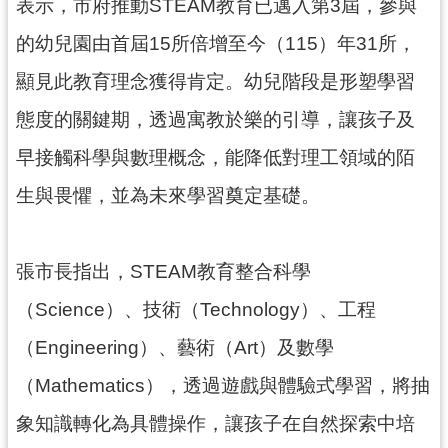
資
表示，市府推動STEAM教育已邁入第3屆，參與
訊
的幼兒園由首屆15所倍增至今（115）年31所，
公
開
顯見此教育理念獲得肯定。幼兒階段是形塑學習
態度的關鍵期，透過寓教於樂的引導，讓孩子及
回
首
早接觸科學與數理概念，能降低對理工領域的陌
頁
生與畏懼，並為未來學習奠定基礎。
網
站
導
張市長指出，STEAM教育整合科學
覽
（Science）、技術（Technology）、工程
市
（Engineering）、藝術（Art）及數學
政
信
（Mathematics），透過遊戲與體驗式學習，將抽
箱
象知識轉化為具體操作，讓孩子在自然探索中培
常