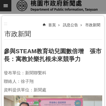
跳到主要內容區塊
進
:::
階
首頁
訊息公告
市政新聞
搜
市政新聞
尋
參與STEAM教育幼兒園數倍增 張市
長：寓教於樂扎根未來競爭力
關
於
我
發布單位：新聞聯繫科
們
聯絡人：徐子翔
機
資料提供單位：新聞處
關
通
訊