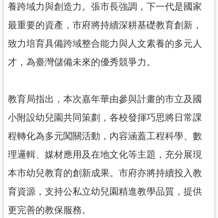
養跨域力與創造力。張市長強調，下一代是國家
見
問
最重要的資產，市府將持續深耕基礎教育創新，
答
致力培育具備跨域整合能力與人文素養的多元人
桃
才，為臺灣儲備未來的優秀競爭力。
園
市
政
教育局指出，本次嘉年華由參與計畫的市立及國
府
入
小附設幼兒園共同策劃，各校發揮巧思將日常課
口
網
程轉化為多元闖關活動，內容涵蓋工程科學、數
理邏輯、媒材應用及在地文化等主題，充分展現
隱
私
本市幼兒教育的創新成果。市府亦將持續投入教
權
育資源，支持公私立幼兒園精進教學品質，提供
政
策
更完善的教保服務。