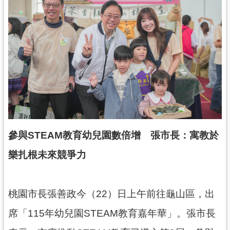
錄
業
務
資
訊
訊
息
公
告
參與STEAM教育幼兒園數倍增 張市長：寓教於
便
樂扎根未來競爭力
民
服
務
桃園市長張善政今（22）日上午前往龜山區，出
政
席「115年幼兒園STEAM教育嘉年華」。張市長
府