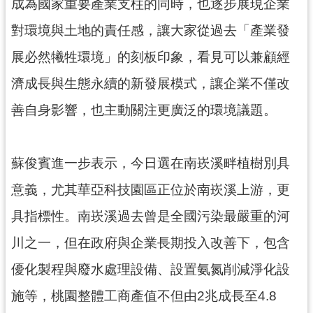
成為國家重要產業支柱的同時，也逐步展現企業
見
對環境與土地的責任感，讓大家從過去「產業發
問
答
展必然犧牲環境」的刻板印象，看見可以兼顧經
桃
濟成長與生態永續的新發展模式，讓企業不僅改
園
善自身影響，也主動關注更廣泛的環境議題。
市
政
府
入
蘇俊賓進一步表示，今日選在南崁溪畔植樹別具
口
意義，尤其華亞科技園區正位於南崁溪上游，更
網
具指標性。南崁溪過去曾是全國污染最嚴重的河
隱
川之一，但在政府與企業長期投入改善下，包含
私
權
優化製程與廢水處理設備、設置氨氮削減淨化設
政
策
施等，桃園整體工商產值不但由2兆成長至4.8