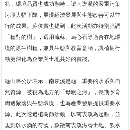
兆，環境品質也成功翻轉，讓南崁溪的嚴重污染
網
站
河段大幅下降，展現經濟發展與生態改善可以並
安
全
行的成果。蘇俊賓也提到，此次活動亦特別強調
政
「種對的樹」，選用流蘇、烏心石等適合在地環
策
境的原生樹種，兼具生態與教育意涵，讓植樹行
政
府
動更深化為企業與土地共好的實踐。
網
站
資
龜山區公所表示，南崁溪是龜山重要的水系與自
料
然資源，被視為地方的「母親之河」，長期孕育
開
放
周邊聚落與生態環境，也為產業發展提供重要水
宣
告
源。此次透過植樹節活動，以南崁溪為起點，並
規劃以水滴的符號，象徵南崁溪滋養土地、飲水