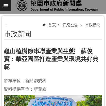
跳到主要內容區塊
進
:::
階
首頁
訊息公告
市政新聞
搜
市政新聞
尋
龜山植樹節串聯產業與生態 蘇俊
賓：華亞園區打造產業與環境共好典
關
範
於
我
們
發布單位：新聞聯繫科
機
資料提供單位：新聞處
關
通
訊