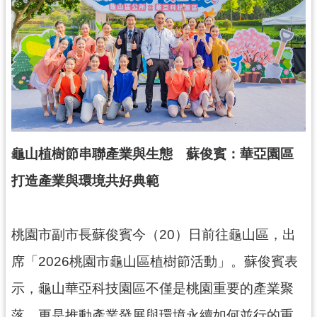
錄
業
務
資
訊
訊
息
龜山植樹節串聯產業與生態 蘇俊賓：華亞園區
公
告
打造產業與環境共好典範
便
民
桃園市副市長蘇俊賓今（20）日前往龜山區，出
服
務
席「2026桃園市龜山區植樹節活動」。蘇俊賓表
政
示，龜山華亞科技園區不僅是桃園重要的產業聚
府
落，更是推動產業發展與環境永續如何並行的重