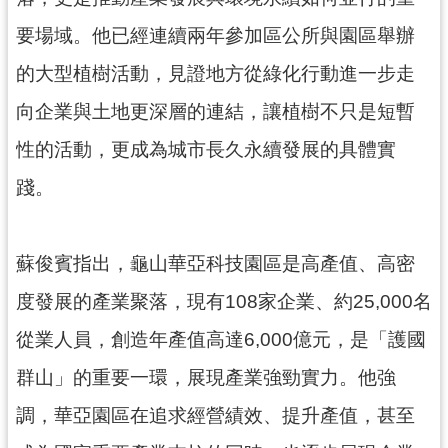
資
訊
要場域。他已經連續兩年參加區公所與園區舉辦
公
的大型植樹活動，見證地方從綠化行動進一步走
開
向企業與土地更深層的連結，讓植樹不只是短暫
回
性的活動，更成為城市長久永續發展的具體實
首
頁
踐。
網
站
蘇俊賓指出，龜山華亞科技園區是高產值、高密
導
覽
度發展的產業聚落，現有108家企業、約25,000名
市
從業人員，創造年產值高達6,000億元，是「護國
政
群山」的重要一環，展現產業強勁實力。他強
信
箱
調，華亞園區在追求經營績效、提升產值，甚至
常