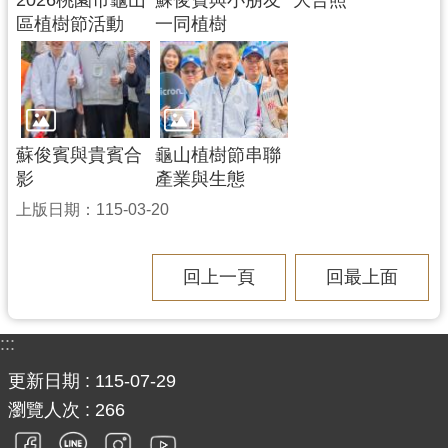
2026桃園市龜⼭
蘇俊賓與小朋友
大合照
區植樹節活動
一同植樹
蘇俊賓與貴賓合
龜山植樹節串聯
影
產業與生態
上版日期：115-03-20
回上一頁
回最上面
:::
更新日期
115-07-29
瀏覽人次
266