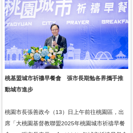
錄
業
務
資
訊
訊
息
公
告
桃基盟城市祈禱早餐會 張市長期勉各界攜手推
便
動城市進步
民
服
務
桃園市長張善政今（13）日上午前往桃園區，出
政
席「大桃園基督教聯盟2025年桃園城市祈禱早餐
府