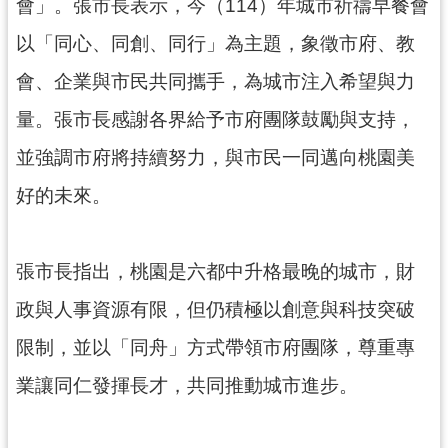
資
會」。張市長表示，今（114）年城市祈禱早餐會
訊
以「同心、同創、同行」為主題，象徵市府、教
公
開
會、企業與市民共同攜手，為城市注入希望與力
量。張市長感謝各界給予市府團隊鼓勵與支持，
回
首
並強調市府將持續努力，與市民一同邁向桃園美
頁
好的未來。
網
站
導
張市長指出，桃園是六都中升格最晚的城市，財
覽
政與人事資源有限，但仍積極以創意與科技突破
市
限制，並以「同舟」方式帶領市府團隊，尊重專
政
信
業讓同仁發揮長才，共同推動城市進步。
箱
常