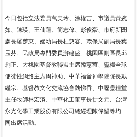
網
站
今日包括立法委員萬美玲、涂權吉、市議員黃婉
安
全
如、陳瑛、王仙蓮、簡志偉、彭俊豪、市府新聞
政
策
處長羅楚東、婦幼局長杜慈容、環保局副局長葉
孟芬、民政局專門委員游建盛、桃園區副區長邱
政
府
創正、大桃園基督教聯盟主席韓慧蕙、靈糧全球
網
站
使徒性網絡主席周神助、中華福音神學院院長戴
資
繼宗、基督教文化交流協會魏悌香、中壢靈糧堂
料
開
主任牧師林宏濱、中華化工董事長甘文元、台灣
放
永光化學工業股份有限公司總經理陳偉望等均一
宣
告
同出席活動。