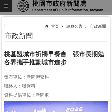
跳到主要內容區塊
進
:::
階
首頁
訊息公告
市政新聞
搜
市政新聞
尋
桃基盟城市祈禱早餐會 張市長期勉
各界攜手推動城市進步
關
於
我
發布單位：新聞聯繫科
們
聯絡人：聯繫科
機
資料提供單位：新聞處
關
通
訊