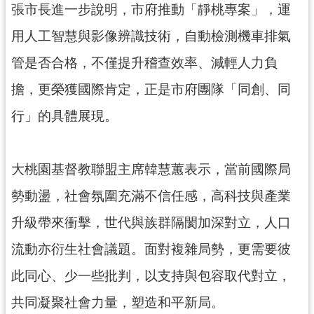
張市長進一步說明，市府推動「靜桃專案」，運
見
問
用人工智慧與影像辨識技術，自動檢測機車排氣
答
管是否合格，不僅提升稽查效率、減輕人力負
桃
擔，更榮獲國際肯定，正是市府團隊「同創、同
園
市
行」的具體展現。
政
府
入
大桃園基督教聯盟主席韓慧蕙表示，當前國際局
口
網
勢動盪，社會氛圍充滿不信任感，高科技與產業
升級帶來衝擊，世代與族群隔閡加深對立，人口
隱
私
流動亦衍生社會議題。面對複雜局勢，更需要彼
權
此同心、少一些批判，以支持與包容取代對立，
政
策
共同凝聚社會力量，塑造和平新局。