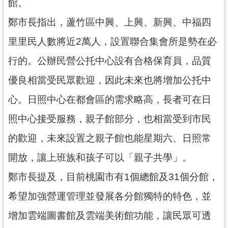
館。
見
鄭市長指出，蘆竹區中興、上興、新興、中福四
問
答
里里民人數將近2萬人，設置聯合集會所是勢在必
桃
行的。公辦民營公托中心設有合格保育員，品質
園
優良相當受民眾歡迎，因此未來也將增加公托中
市
政
心。日照中心在都會區的需求略高，長者可在日
府
入
照中心接受服務，親子館部分，也相當受到市民
口
的歡迎，未來設置之親子館也能星期六、日照常
網
開放，讓上班族和孩子可以「親子共學」。
隱
鄭市長提及，目前桃園市有1個總館及31個分館，
私
權
希望加強營運管理並發展各分館獨特的特色，並
政
策
增加雲端圖書館及雲端美術館功能，讓民眾可透