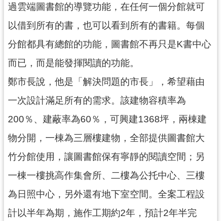
過雲端圖書館的導覽功能，在任何一個分館就可
網
站
以借到所有的書，也可以看到所有的書籍。每個
安
全
分館都具有總館的功能，圖書館不再只是K書中心
政
而已，而是能發揮閱讀的功能。
策
鄭市長說，他是「解決問題的市長」，希望藉由
政
府
一次設計滿足所有的需求。該建物容積率為
網
200％、建蔽率為60％，可興建1368坪，兩棟建
站
資
物分開，一棟為三層樓建物，全部提供圖書館大
料
竹分館使用，讓圖書館保有寧靜的閱讀空間；另
開
放
一棟一樓挑高作集會所、二樓為公托中心、三樓
宣
告
為日照中心，另外還有地下室空間。全案工程設
計以半年為期，施作工期約2年，預計2年半完