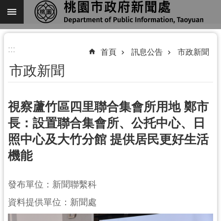
跳到主要內容區塊
進
:::
階
首頁
訊息公告
市政新聞
搜
市政新聞
尋
視察蘆竹區四里聯合集會所用地 鄭市
長：設置聯合集會所、公托中心、日
關
照中心及大竹分館 提供居民更好生活
於
我
機能
們
機
發布單位：新聞聯繫科
關
資料提供單位：新聞處
通
訊