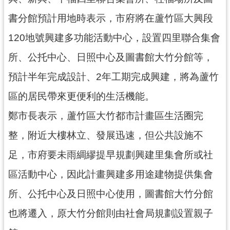
資
訊
書分館預計用地時表示，市府將在蘆竹區大興段
公
開
120地號興建多功能活動中心，設置四里聯合集會
所、公托中心、日照中心及圖書館大竹分館等，
回
預計半年完成設計、2年工期完成興建，將為蘆竹
首
頁
區的居民帶來更便利的生活機能。
網
鄭市長表示，蘆竹區大竹都市計畫區生活圈完
站
整，附近大樓林立、發展迅速，但公共設施不
導
覽
足，市府要未雨綢繆提早規劃興建里集會所或社
市
區活動中心，因此計畫興建多用途建物提供集會
政
所、公托中心及日照中心使用，圖書館大竹分館
信
箱
也將遷入，原大竹分館則由社會局規劃設置親子
常