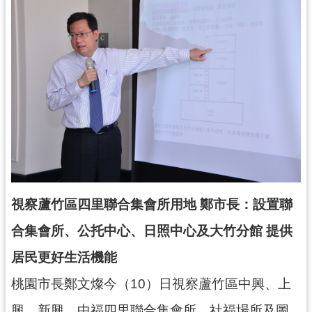
錄
業
務
資
訊
訊
息
公
告
便
視察蘆竹區四里聯合集會所用地 鄭市長：設置聯
民
合集會所、公托中心、日照中心及大竹分館 提供
服
務
居民更好生活機能
政
桃園市長鄭文燦今（10）日視察蘆竹區中興、上
府
興、新興、中福四里聯合集會所、社福場所及圖