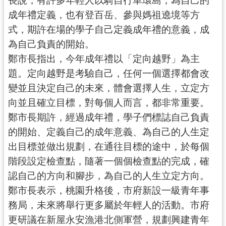
長說，有許多年輕人以騎自行車環島，為自己的
資
訊
成年禮定義，也有登百岳、參與媽祖遶境等方
公
式，期許在場的學子自己定義成年禮的意義，成
開
為自己負責的開始。
鄭市長指出，今年成年禮以「定向越野」為主
回
題。定向越野是考驗自己，任何一個選擇都會改
首
變並且決定自己的未來，體會選擇人生，立定方
頁
向並且確立目標，對每個人而言，都非常重要。
網
鄭市長期許，經過成年禮，學子們標誌自己負責
站
的開始、定義自己的成年意義、為自己的人生定
導
出目標並做出規劃，在通往目標的途中，於每個
覽
階段設定檢查點，隨著一個個檢查點的完成，確
市
認自己的方向和腳步，為自己的人生立定方向。
政
鄭市長表示，桃園升格後，市府新設一級青年事
信
箱
務局，未來將舉行更多屬於年輕人的活動。市府
更研議在新屋永安漁港北側軍營，規劃興建青年
常