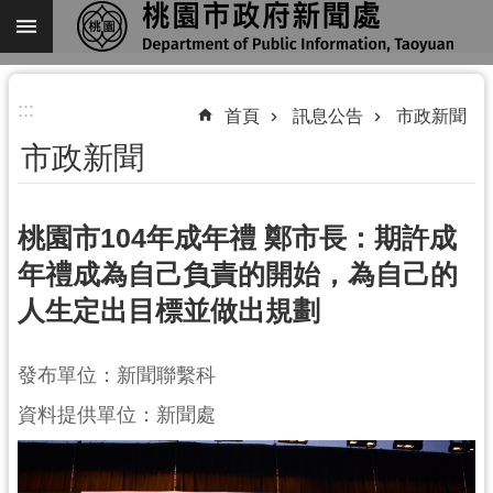
跳到主要內容區塊
進
:::
階
首頁
訊息公告
市政新聞
搜
市政新聞
尋
桃園市104年成年禮 鄭市長：期許成
年禮成為自己負責的開始，為自己的
關
人生定出目標並做出規劃
於
我
們
發布單位：新聞聯繫科
機
資料提供單位：新聞處
關
通
訊