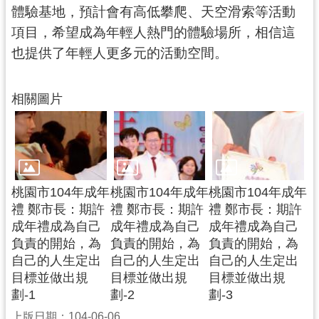
體驗基地，預計會有高低攀爬、天空滑索等活動
見
問
項目，希望成為年輕人熱門的體驗場所，相信這
答
也提供了年輕人更多元的活動空間。
桃
園
相關圖片
市
政
府
入
口
桃園市104年成年
桃園市104年成年
桃園市104年成年
網
禮 鄭市長：期許
禮 鄭市長：期許
禮 鄭市長：期許
成年禮成為自己
成年禮成為自己
成年禮成為自己
隱
負責的開始，為
負責的開始，為
負責的開始，為
私
自己的人生定出
自己的人生定出
自己的人生定出
權
目標並做出規
目標並做出規
目標並做出規
政
劃-1
劃-2
劃-3
策
上版日期：104-06-06