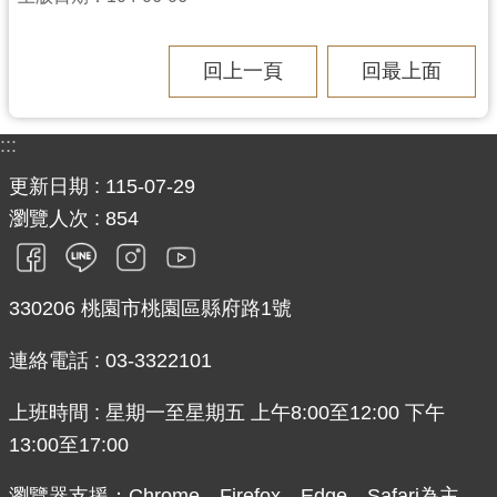
網
站
安
回上一頁
回最上面
全
政
:::
策
更新日期
115-07-29
政
瀏覽人次
854
府
網
站
資
330206 桃園市桃園區縣府路1號
料
開
連絡電話 : 03-3322101
放
宣
上班時間 : 星期一至星期五 上午8:00至12:00 下午
告
13:00至17:00
瀏覽器支援：Chrome、Firefox、Edge、Safari為主，