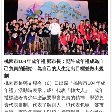
錄
業
務
資
訊
訊
息
公
桃園市104年成年禮 鄭市長：期許成年禮成為自
告
己負責的開始，為自己的人生定出目標並做出規
便
劃
民
桃園市長鄭文燦今（6）日出席「桃園市104年成
服
務
年禮」活動時表示，成年代表「轉大人」，成年
禮標誌著青少年應該要學會負責的精神，學習負
政
責代表自制、代表了解別人、也代表包容。鄭市
府