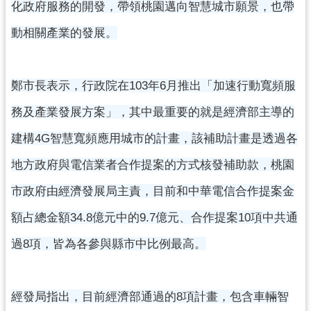
資
化政府服務的開發，帶領桃園邁向智慧城市願景，也帶
訊
動相關產業的發展。
公
開
鄭市長表示，行政院在103年6月推出「加速行動寬頻服
回
首
務及產業發展方案」，其中最重要的就是經濟部主導的
頁
建構4G智慧寬頻應用城市的計畫，該補助計畫是透過各
網
地方政府與電信業者合作提案的方式核發補助款，桃園
站
導
市政府由經濟發展局主責，目前和中華電信合作提案金
覽
額占總金額34.8億元中的9.7億元、合作提案10項中共通
市
過8項，皆為各參與縣市中比例最高。
政
信
箱
經發局指出，目前經濟部通過的8項計畫，包含車輛智
常