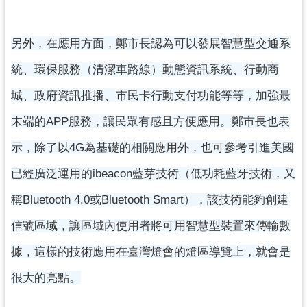
網
站
安
另外，在應用方面，鄭市長認為可以發展智慧型交通系
全
統、環保服務（清潔車路線）動態資訊系統、行動商
政
策
城、政府資訊推播、市民卡行動支付功能等等，加強最
政
末端的APP服務，讓民眾有感且方便應用。鄭市長也表
府
示，除了以4G為基礎的相關應用外，也可參考引進美國
網
站
已經廣泛運用的ibeacon藍芽技術（低功耗藍牙技術，又
資
稱Bluetooth 4.0或Bluetooth Smart），該技術能夠創建
料
開
信號區域，讓區域內使用者將可用智慧型裝置來傳輸數
放
據，這樣的技術應用在臺灣燈會的燈區導覽上，就會是
宣
告
很大的亮點。