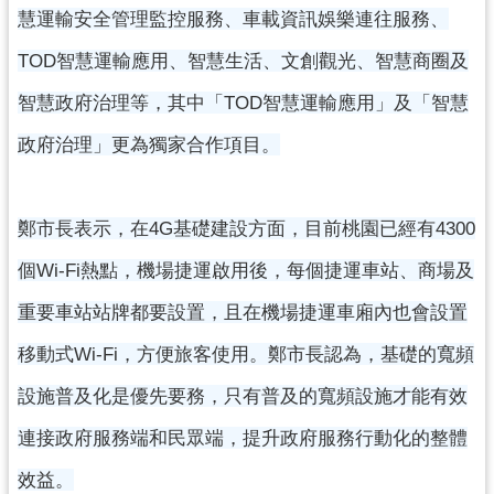
慧運輸安全管理監控服務、車載資訊娛樂連往服務、
見
問
TOD智慧運輸應用、智慧生活、文創觀光、智慧商圈及
答
智慧政府治理等，其中「TOD智慧運輸應用」及「智慧
桃
政府治理」更為獨家合作項目。
園
市
政
府
鄭市長表示，在4G基礎建設方面，目前桃園已經有4300
入
個Wi-Fi熱點，機場捷運啟用後，每個捷運車站、商場及
口
網
重要車站站牌都要設置，且在機場捷運車廂內也會設置
移動式Wi-Fi，方便旅客使用。鄭市長認為，基礎的寬頻
隱
私
設施普及化是優先要務，只有普及的寬頻設施才能有效
權
連接政府服務端和民眾端，提升政府服務行動化的整體
政
策
效益。