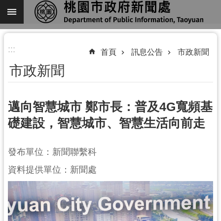
跳到主要內容區塊
進
:::
階
首頁
訊息公告
市政新聞
搜
市政新聞
尋
邁向智慧城市 鄭市長：普及4G寬頻基
礎建設，智慧城市、智慧生活向前走
關
於
我
發布單位：新聞聯繫科
們
資料提供單位：新聞處
機
關
通
訊