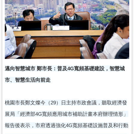
錄
業
務
資
訊
訊
息
公
邁向智慧城市 鄭市長：普及4G寬頻基礎建設，智慧城
告
市、智慧生活向前走
便
民
服
桃園市長鄭文燦今（29）日主持市政會議，聽取經濟發
務
展局「經濟部4G寬頻應用城市補助計畫本府辦理情形」
政
報告後表示，市府透過強化4G寬頻基礎設施普及和行動
府