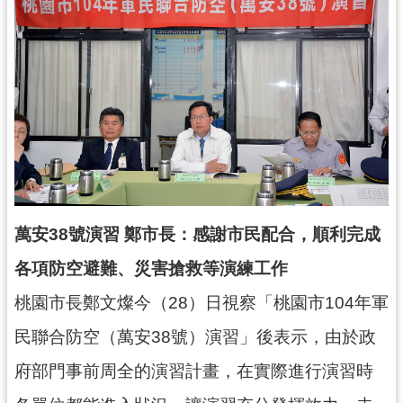
錄
業
務
資
訊
訊
息
公
告
萬安38號演習 鄭市長：感謝市民配合，順利完成
便
各項防空避難、災害搶救等演練工作
民
服
桃園市長鄭文燦今（28）日視察「桃園市104年軍
務
民聯合防空（萬安38號）演習」後表示，由於政
政
府部門事前周全的演習計畫，在實際進行演習時
府