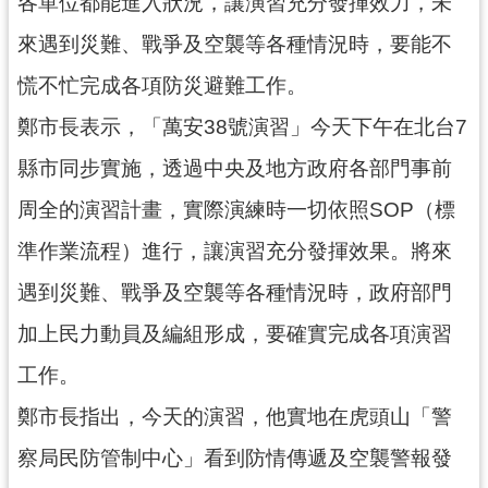
資
各單位都能進入狀況，讓演習充分發揮效力，未
訊
來遇到災難、戰爭及空襲等各種情況時，要能不
公
開
慌不忙完成各項防災避難工作。
鄭市長表示，「萬安38號演習」今天下午在北台7
回
首
縣市同步實施，透過中央及地方政府各部門事前
頁
周全的演習計畫，實際演練時一切依照SOP（標
網
準作業流程）進行，讓演習充分發揮效果。將來
站
導
遇到災難、戰爭及空襲等各種情況時，政府部門
覽
加上民力動員及編組形成，要確實完成各項演習
市
工作。
政
信
鄭市長指出，今天的演習，他實地在虎頭山「警
箱
察局民防管制中心」看到防情傳遞及空襲警報發
常