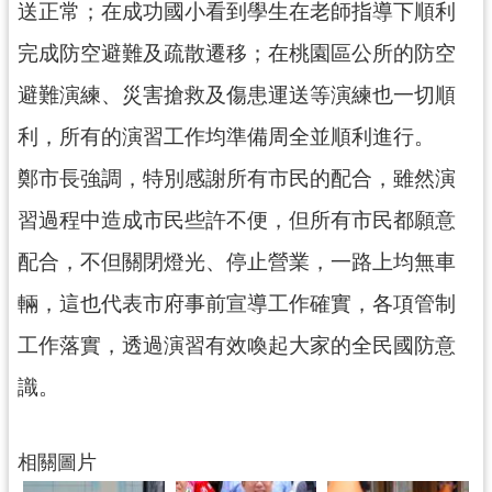
送正常；在成功國小看到學生在老師指導下順利
見
問
完成防空避難及疏散遷移；在桃園區公所的防空
答
避難演練、災害搶救及傷患運送等演練也一切順
桃
利，所有的演習工作均準備周全並順利進行。
園
市
鄭市長強調，特別感謝所有市民的配合，雖然演
政
習過程中造成市民些許不便，但所有市民都願意
府
入
配合，不但關閉燈光、停止營業，一路上均無車
口
輛，這也代表市府事前宣導工作確實，各項管制
網
工作落實，透過演習有效喚起大家的全民國防意
隱
私
識。
權
政
策
相關圖片