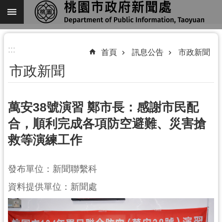
跳到主要內容區塊
進
:::
階
首頁
訊息公告
市政新聞
搜
市政新聞
尋
萬安38號演習 鄭市長：感謝市民配
合，順利完成各項防空避難、災害搶
關
救等演練工作
於
我
們
發布單位：新聞聯繫科
機
資料提供單位：新聞處
關
通
訊