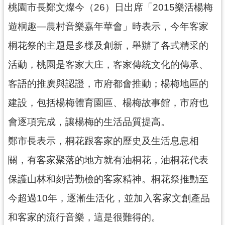
桃園市長鄭文燦今（26）日出席「2015樂活楊梅
錄
遊桐趣—農村音樂嘉年華會」時表示，今年客家
業
務
桐花祭的主題是多樣及創新，舉辦了各式精采的
資
活動，桃園是客家大庄，客家傳統文化的傳承、
訊
客語的推廣與認證，市府都會推動；楊梅地區的
訊
息
建設，包括楊梅體育園區、楊梅故事館，市府也
公
會逐項完成，讓楊梅的生活品質提高。
告
鄭市長表示，桐花跟客家的歷史及生活息息相
便
民
關，有客家聚落的地方就有油桐花，油桐花代表
服
保護山林和刻苦勤檢的客家精神。桐花祭推動至
務
今超過10年，逐漸生活化，並加入客家文創產品
政
府
和客家的流行音樂，這是很難得的。