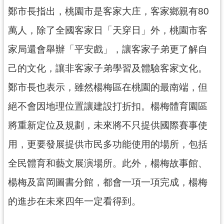
資
鄭市長指出，桃園市是客家大庄，客家鄉親有80
訊
公
萬人，除了全國客家日「天穿日」外，桃園市客
開
家局還會舉辦「平安戲」，讓客家子弟更了解自
回
己的文化，讓非客家子弟學習及體驗客家文化。
首
鄭市長也表示，雖然楊梅區在桃園的最南端，但
頁
絕不會因地理位置讓建設打折扣。楊梅體育園區
網
站
將重新定位及規劃，未來將不只提供國際賽事使
導
用，更要發展提供市民多功能使用的場所，包括
覽
全民體育和藝文展演場所。此外，楊梅故事館、
市
政
楊梅及富岡圖書分館，都會一項一項完成，楊梅
信
的進步在未來四年一定看得到。
箱
常