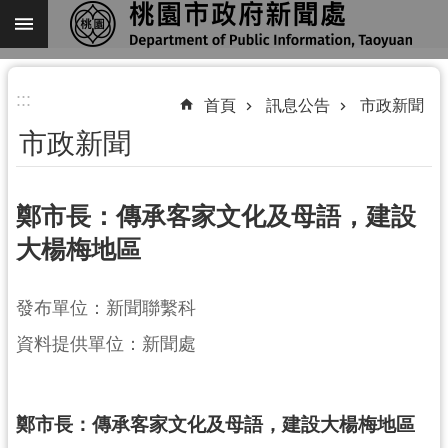
跳到主要內容區塊
進
:::
階
首頁
訊息公告
市政新聞
搜
市政新聞
尋
鄭市長：傳承客家文化及母語，建設
大楊梅地區
關
於
我
發布單位：新聞聯繫科
們
資料提供單位：新聞處
機
關
通
鄭市長：傳承客家文化及母語，建設大楊梅地區
訊