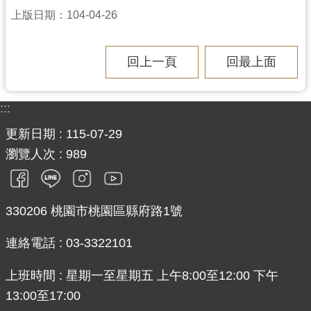
見
上版日期：104-04-26
問
答
回上一頁
回最上面
桃
園
:::
市
政
更新日期
115-07-29
府
瀏覽人次
989
入
口
網
330206 桃園市桃園區縣府路1號
隱
私
連絡電話 : 03-3322101
權
政
上班時間 : 星期一至星期五 上午8:00至12:00 下午
策
13:00至17:00