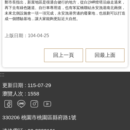
資
鄭市長指出，新屋地區是很適合健行的地方，從白沙岬燈塔沿線走過來，
訊
再下去有綠色隧道、自行車專用道，也有笨鯊橋聯結永安漁港南北兩側，
未來北側設施會一項一項完成，永安漁港旁邊的廢棄地，也規劃可以打造
公
成一個體驗基地，讓大家能夠更貼近大自然。
開
上版日期：104-04-25
回
首
頁
回上一頁
回最上面
網
站
:::
導
覽
更新日期
115-07-29
瀏覽人次
1558
市
政
信
箱
330206 桃園市桃園區縣府路1號
常