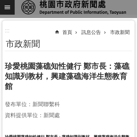
跳到主要內容區塊
進
:::
階
首頁
訊息公告
市政新聞
搜
市政新聞
尋
珍愛桃園藻礁知性健行 鄭市長：藻礁
知識列教材，興建藻礁海洋生態教育
關
館
於
我
們
發布單位：新聞聯繫科
機
資料提供單位：新聞處
關
通
訊
珍愛桃園藻礁知性健行 鄭市長：藻礁知識列教材，興建藻礁海洋生態教