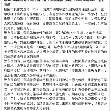
錄
育館
桃園市長鄭文燦今（25）日出席第四屆珍愛桃園藻礁知性健行活動，宣
示積極保護和復育藻礁的決心，市府會將藻礁知識納入國中小教材，也要
業
推動「近海海洋生態園區」，在園區興建「藻礁海洋生態館」，帶動更多
務
人來認識藻礁、保育藻礁，新市府在自然保育政策上，「一定會比以前做
資
的更多、做的更好」。
訊
鄭市長表示，藻礁為植物性的礁體，要7,500年的生長期，才能形成藻
礁，目前桃園觀音和新屋的沿海地帶，4點7公里，370公頃範圍，都已經
被指定為「野生動物保育區」，新市府未來要採取更積極的保育措施。此
訊
外，市府已編列超過1,000萬預算，請專家學者共研議如何復育，並在今
息
年把藻礁的教材完成，納入國中小教育，讓桃園的孩子對於在地特有的自
公
然生態資產有更深的認識。
告
鄭市長指出，雖然台灣的藻礁不只桃園沿岸有，但桃園屬於保育情形較佳
的區域，為更有效推廣藻礁生態的保育，桃園市政府和中央大學研議在桃
科園區發展「近海海洋生態園區」，規劃興建「藻礁海洋生態教育館」，
便
讓所有國人都能來多加親近海洋生態。
民
鄭市長強調，藻礁保育最終目標是要達到海洋生態的維護，桃園沿海工業
服
區的環保稽查要同步加強，除增設汙水處理廠，也會嚴格取締工廠私接暗
務
管、偷排廢水問題。鄭市長指出，所有沿海的開發行為都要符合環境保護
的標準，如有環境汙染或破壞藻礁生態之虞，桃園市政府一定會嚴格把
政
關。另外，關於是否提升至自然保留區問題，由於涉及文化資產保存法及
不同事權單位的協調，會請農業局研究，未來相關的規劃程序，也會讓公
府
民團體及生態保育專家充分參與。