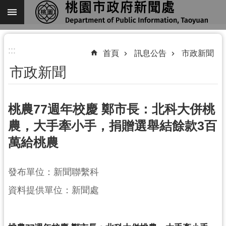
跳到主要內容區塊
進
:::
階
首頁
訊息公告
市政新聞
搜
市政新聞
尋
桃農77週年校慶 鄭市長：北科大併桃
農，大手牽小手，捐贈選舉結餘款3百
關
萬給桃農
於
我
們
發布單位：新聞聯繫科
機
資料提供單位：新聞處
關
通
訊