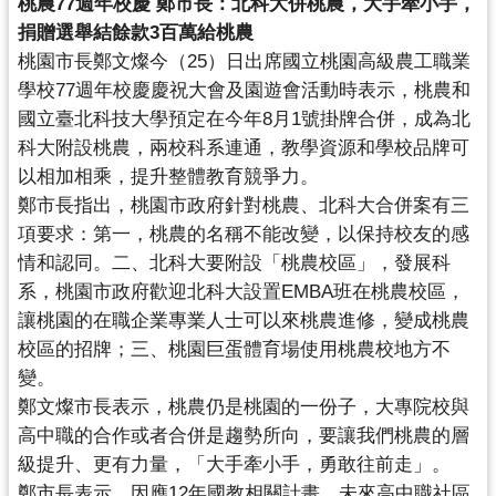
桃農77週年校慶 鄭市長：北科大併桃農，大手牽小手，
錄
捐贈選舉結餘款3百萬給桃農
桃園市長鄭文燦今（25）
日出席國立桃園高級農工職業
業
學校77週年校慶慶祝大會及園遊會活
動時表示，桃農和
務
國立臺北科技大學預定在今年8月1號掛牌合併，
成為北
資
科大附設桃農，兩校科系連通，
教學資源和學校品牌可
訊
以相加相乘，提升整體教育競爭力。
訊
鄭市長指出，桃園市政府針對桃農、北科大合併案有三
息
項要求：
第一，桃農的名稱不能改變，以保持校友的感
公
情和認同。二、
北科大要附設「桃農校區」，發展科
告
系，
桃園市政府歡迎北科大設置EMBA班在桃農校區，
便
讓桃園的在職企業專業人士可以來桃農進修，變成桃農
民
校區的招牌；
三、桃園巨蛋體育場使用桃農校地方不
服
變。
務
鄭文燦市長表示，桃農仍是桃園的一份子，
大專院校與
高中職的合作或者合併是趨勢所向，
要讓我們桃農的層
政
級提升、更有力量，「大手牽小手，勇敢往前走」
。
府
鄭市長表示，因應12年國教相關計畫，
未來高中職社區