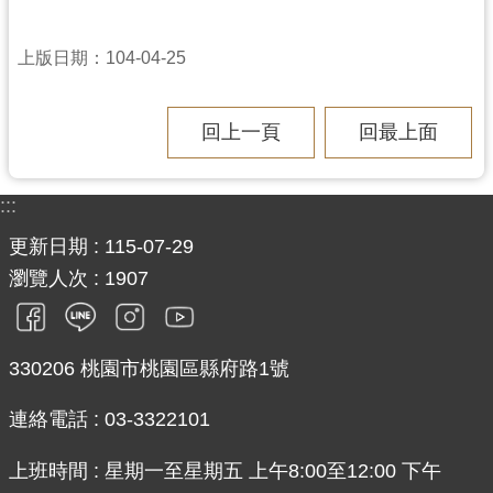
見
問
上版日期：104-04-25
答
桃
回上一頁
回最上面
園
市
政
:::
府
更新日期
115-07-29
入
口
瀏覽人次
1907
網
隱
330206 桃園市桃園區縣府路1號
私
權
連絡電話 : 03-3322101
政
策
上班時間 : 星期一至星期五 上午8:00至12:00 下午