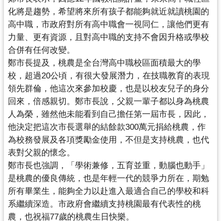
資
化將是趨勢，
希望將來所有孩子都能夠就近就讀桃園的
訊
公
高中職，
市政府對所有高中職會一視同仁，讓他們更有
開
力量、更有資源，
且對高中職的支持不會因升格或學校
合併有任何改變。
鄭市長提及，桃農是全台灣高中職校區面積最大的學
回
校，
超過20公頃，有很大發展潛力，在技職教育的表現
首
頁
領先群倫，
他這次來參加校慶，也是以校友兒子的身分
回來，倍感親切。
鄭市長說，父親一輩子都以身為桃農
網
人為榮，
雖然他未能看到自己擔任第一屆市長，因此，
站
他決定把這次市長選舉的結餘款300萬元捐給桃農，
作
導
為校務發展及各項獎勵金使用，不但是支持桃農，
也代
覽
表對父親的懷念。
市
鄭市長也強調，「學術兼修，五育並重，動腦也動手」
政
是桃農的優良傳統，也是年輕一代的競爭力所在，期勉
信
所有畢業生，
能夠全力以赴進入最適合自己的學校和科
箱
系繼續深造。
市政府會繼續支持桃園最有代表性的桃
農，
也祝福77歲的桃農生日快樂。
常