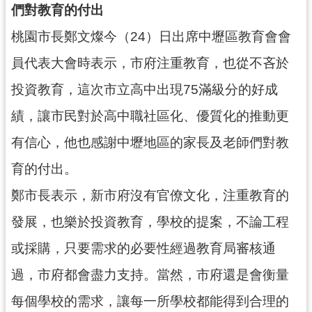
們對教育的付出
錄
桃園市長鄭文燦今（24）日出席中壢區教育會會
業
務
員代表大會時表示，市府注重教育，也從不吝於
資
投資教育，這次市立高中出現75滿級分的好成
訊
績，讓市民對於高中職社區化、優質化的推動更
訊
息
有信心，他也感謝中壢地區的家長及老師們對教
公
育的付出。
告
鄭市長表示，新市府沒有官僚文化，注重教育的
便
民
發展，也樂於投資教育，學校的提案，不論工程
服
或採購，只要需求的必要性經過教育局審核通
務
過，市府都會盡力支持。當然，市府還是會衡量
政
府
每個學校的需求，讓每一所學校都能得到合理的