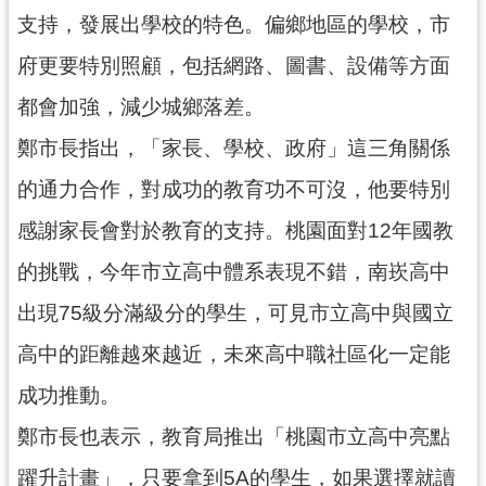
資
支持，發展出學校的特色。偏鄉地區的學校，市
訊
公
府更要特別照顧，包括網路、圖書、設備等方面
開
都會加強，減少城鄉落差。
回
鄭市長指出，「家長、學校、政府」這三角關係
首
的通力合作，對成功的教育功不可沒，他要特別
頁
感謝家長會對於教育的支持。桃園面對12年國教
網
站
的挑戰，今年市立高中體系表現不錯，南崁高中
導
出現75級分滿級分的學生，可見市立高中與國立
覽
高中的距離越來越近，未來高中職社區化一定能
市
政
成功推動。
信
鄭市長也表示，教育局推出「桃園市立高中亮點
箱
躍升計畫」，只要拿到5A的學生，如果選擇就讀
常