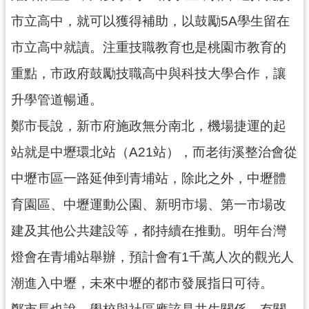
見
市立高中，就可以獲得補助，以鼓勵5A學生留在
問
市立高中就讀。注重技職教育也是桃園市教育的
答
重點，市政府鼓勵技職高中與科技大學合作，讓
桃
園
升學管道暢通。
市
鄭市長說，新市府施政無分南北，機場捷運的起
政
府
站就是中壢環北站（A21站），而老街溪整治會從
入
口
中壢市區一路延伸到青埔站，除此之外，中壢體
網
育園區、中壢運動公園、新明市場、第一市場改
隱
建及其他公共建設等，都持續在推動。明年台灣
私
燈會在青埔站舉辦，預計會有1千萬人次的觀光人
權
政
潮進入中壢，未來中壢的都市發展指日可待。
策
鄭市長也說，學校與社區應該是共生關係，有關