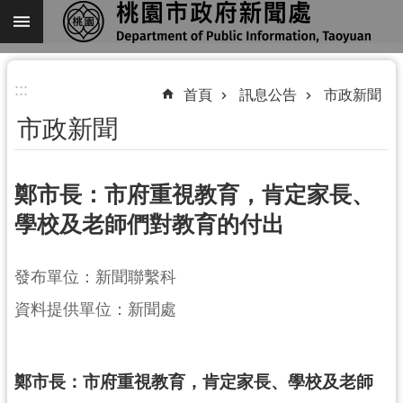
跳到主要內容區塊
進
:::
階
首頁
訊息公告
市政新聞
搜
市政新聞
尋
鄭市長：市府重視教育，肯定家長、
學校及老師們對教育的付出
關
於
我
發布單位：新聞聯繫科
們
資料提供單位：新聞處
機
關
通
鄭市長：市府重視教育，肯定家長、學校及老師
訊