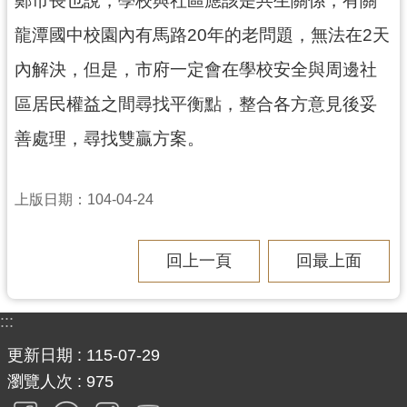
網
龍潭國中校園內有馬路20年的老問題，無法在2天
站
安
內解決，但是，市府一定會在學校安全與周邊社
全
政
區居民權益之間尋找平衡點，整合各方意見後妥
策
善處理，尋找雙贏方案。
政
府
上版日期：104-04-24
網
站
資
回上一頁
回最上面
料
開
放
:::
宣
告
更新日期
115-07-29
瀏覽人次
975