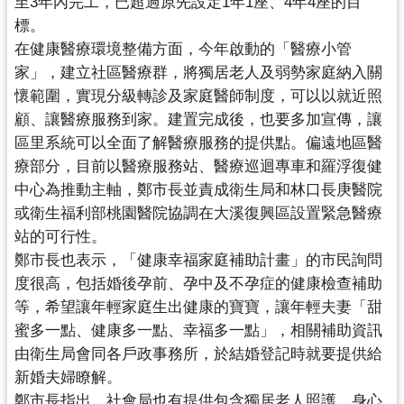
至3年內完工，已超過原先設定1年1座、
4年4座的目
網
標。
站
在健康醫療環境整備方面，今年啟動的「醫療小管
安
家」，
建立社區醫療群，將獨居老人及弱勢家庭納入關
全
懷範圍，
實現分級轉診及家庭醫師制度，可以以就近照
政
顧、讓醫療服務到家。
建置完成後，也要多加宣傳，
讓
策
區里系統可以全面了解醫療服務的提供點。偏遠地區醫
政
療部分，
目前以醫療服務站、醫療巡迴專車和羅浮復健
府
中心為推動主軸，
鄭市長並責成衛生局和林口長庚醫院
網
或衛生福利部桃園醫院協調在大
溪復興區設置緊急醫療
站
站的可行性。
資
鄭市長也表示，「健康幸福家庭補助計畫」的市民詢問
料
度很高，
包括婚後孕前、孕中及不孕症的健康檢查補助
開
等，
希望讓年輕家庭生出健康的寶寶，讓年輕夫妻「甜
放
蜜多一點、
健康多一點、幸福多一點」，
相關補助資訊
宣
告
由衛生局會同各戶政事務所，
於結婚登記時就要提供給
新婚夫婦瞭解。
鄭市長指出，社會局也有提供包含獨居老人照護、
身心