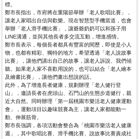
資
標。
訊
鄭市長指出，市府將在重陽節舉辦「老人歌唱比賽」，
公
讓老人家唱出自信與歡樂。現在智慧型手機當道，也會
開
舉辦「
老人滑手機比賽」，讓爺爺奶奶可以和孫子用
LINE溝通，
並與其他長者多交流互動，增進感情。
回
鄭市長表示，每個長者都具有豐富的閱歷，即使是小人
首
物，
也都有精彩、獨特的地方，希望透過「老人說故事
頁
比賽」，
讓他們講出自己的故事，讓老人訴說、我們傾
網
聽。
如果老人家不喜歡用說的，也可以結合「老人繪本
站
及繪畫比賽」，
讓他們畫出想說的話。
導
此外，為了增進長者健康，規劃辦理「老人健行登
覽
山」，
邀請長者在虎頭山、石門山的生態步道健行，親
近大自然。
同時辦理「第一屆桃園市樂活老人健康運動
市
會」，
運動項目以趣味競賽為主，讓老人家都能動一
政
動、伸展筋骨。
信
箱
鄭市長強調，各項活動會整合為「桃園市樂活老人健康
週」，
其中歌唱比賽、滑手機比賽、說故事比賽責成社
常