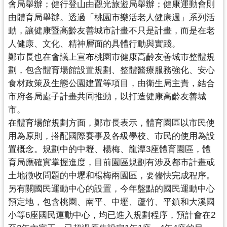
會局舉辦；
健行登山由觀光旅遊局舉辦；健康運動會則
見
由體育局舉辦。透過「
桃園市樂活老人健康週」系列活
問
動，
讓健康暨高齡友善城市計畫不只是計畫，而是在老
答
人健康、文化、
精神層面的具體行動與實踐。
桃
鄭市長也在會議上宣布桃園市健康高齡友善城市整體規
園
劃，
包含體育場館設置規劃、整體醫療服務強化、
安心
市
食材政策及生態公園建置等項目，由衛生局主責，
結合
政
市府各局處子計畫共同推動，以打造健康高齡友善城
府
市。
入
在體育場館規劃方面，鄭市長表示，體育園區以市民使
口
用為原則，
搭配國際賽事及各級學校、市民的使用為設
網
置概念。規劃中的中壢、
楊梅、龍潭3座體育園區，體
育局應確實掌握進度，
目前園區規劃有涉及都市計畫或
隱
土地徵收問題的中壢和楊梅兩園區，
要儘快完成程序。
私
另有關國民運動中心的設置，
今年盤點的國民運動中心
權
政
預定地，包含桃園、南平、中壢、蘆竹、
平鎮和大溪國
策
小等6座國民運動中心，均已進入規劃程序，
預計會在2