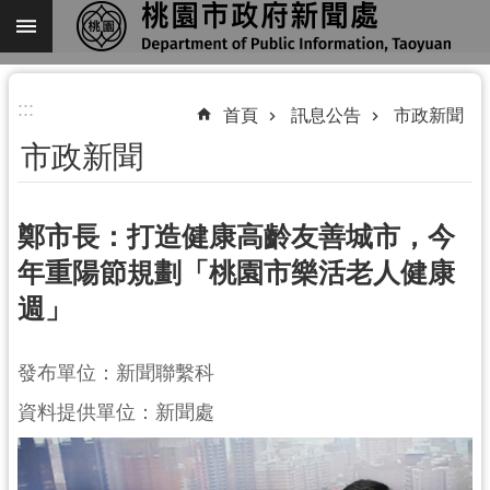
跳到主要內容區塊
進
:::
階
首頁
訊息公告
市政新聞
搜
市政新聞
尋
鄭市長：打造健康高齡友善城市，今
年重陽節規劃「桃園市樂活老人健康
關
週」
於
我
們
發布單位：新聞聯繫科
機
資料提供單位：新聞處
關
通
訊