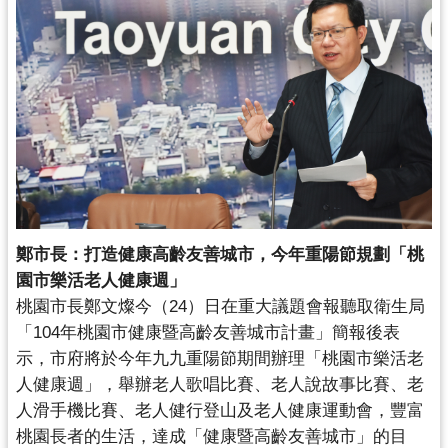
錄
業
務
資
訊
訊
息
公
告
鄭市長：打造健康高齡友善城市，今年重陽節規劃「
桃
園市樂活老人健康週」
便
桃園市長鄭文燦今（24）日在重大議題會報聽取衛生局
民
「
104年桃園市健康暨高齡友善城市計畫」簡報後表
服
示，
市府將於今年九九重陽節期間辦理「桃園市樂活老
務
人健康週」，
舉辦老人歌唱比賽、老人說故事比賽、老
政
人滑手機比賽、
老人健行登山及老人健康運動會，豐富
府
桃園長者的生活，達成「
健康暨高齡友善城市」的目