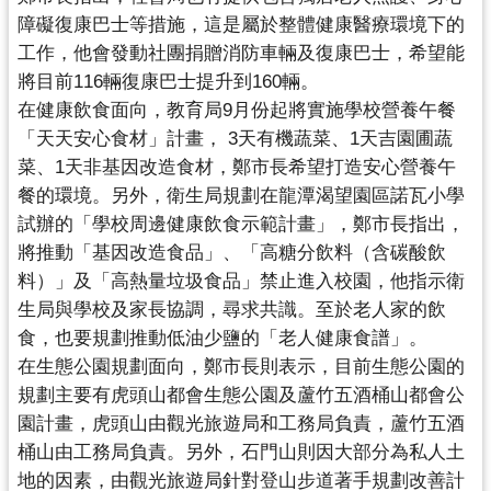
障礙復康巴士等措施，這是屬於整體健康醫療環境下的
工作，
他會發動社團捐贈消防車輛及復康巴士，
希望能
將目前116輛復康巴士提升到160輛。
在健康飲食面向，教育局9月份起將實施學校營養午餐
「
天天安心食材」計畫， 3天有機蔬菜、1天吉園圃蔬
菜、1天非基因改造食材，
鄭市長希望打造安心營養午
餐的環境。另外，
衛生局規劃在龍潭渴望園區諾瓦小學
試辦的「
學校周邊健康飲食示範計畫」，鄭市長指出，
將推動「
基因改造食品」、「高糖分飲料（含碳酸飲
料）」及「
高熱量垃圾食品」禁止進入校園，他指示衛
生局與學校及家長協調，
尋求共識。至於老人家的飲
食，也要規劃推動低油少鹽的「
老人健康食譜」。
在生態公園規劃面向，鄭市長則表示，
目前生態公園的
規劃主要有虎頭山都會生態公園及蘆竹五酒桶山都會
公
園計畫，虎頭山由觀光旅遊局和工務局負責，
蘆竹五酒
桶山由工務局負責。另外，
石門山則因大部分為私人土
地的因素，
由觀光旅遊局針對登山步道著手規劃改善計