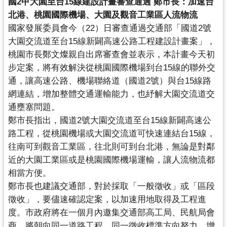
國2甲大園至台15線建設計畫審查通過 鄭市長：加速台
錄
北港、桃園國際機場、大園及觀音工業區人流物流
國家發展委員會今（22）日審查通過交通部「
國道2號
業
大園交流道至台15線新闢高速公路工程建設計畫案」，
務
桃園市長鄭文燦親自出席審查會並表示，
本計畫今天初
資
步定案，
將有效解決從桃園國際機場到台15線的聯外交
訊
通，讓高速公路、
機場聯絡道（國道2號）與台15線路
訊
網連結，
增加整體交通運輸能力，也紓解大園交流道交
息
通壅塞問題。
公
鄭市長指出，國道2號大園交流道至台15線新闢高速公
告
路工程，
從桃園機場或大園交流道可快速連結台15線，
便
往南可到觀音工業區，往北則可到台北港，
無論是對鄰
民
近的大園工業區或是桃園國際機場運輸，
讓人流物流都
服
相當方便。
務
鄭市長也建議交通部，對於採取「一般徵收」或「區段
徵收」，
要儘速確認定案，以加速用地取得及工程進
政
度。
市政府將在一個月內邀集交通部高工局、民航局會
府
商，
將朝向同一道路工程，同一徵收標準方向努力，
增