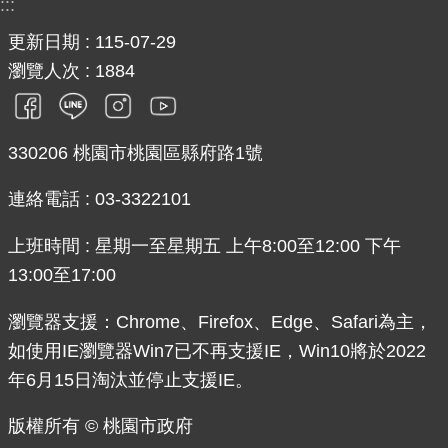
:::
見
更新日期
115-07-29
問
答
瀏覽人次
1884
桃
園
330206 桃園市桃園區縣府路1號
市
政
連絡電話 : 03-3322101
府
入
上班時間 : 星期一至星期五 上午8:00至12:00 下午
口
13:00至17:00
網
瀏覽器支援：Chrome、Firefox、Edge、Safari為主，
隱
私
如使用IE瀏覽器Win7已不再支援IE，Win10將於2022
權
年6月15日淘汰並停止支援IE。
政
策
版權所有 © 桃園市政府