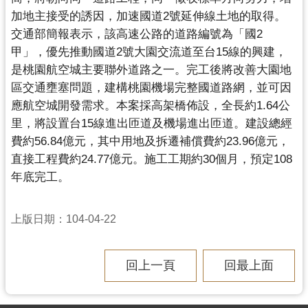
資
加地主接受的誘因，加速國道2號延伸線土地的取得。
訊
公
交通部簡報表示，該高速公路的道路編號為「國2
開
甲」，
優先推動國道2號大園交流道至台15線的興建，
是桃園航空城主要聯外道路之一。
完工後將改善大園地
區交通壅塞問題，建構桃園機場完整國道路網，
並可因
回
應航空城開發需求。本案採高架橋佈設，全長約1.
64公
首
頁
里，將設置台15線進出匝道及機場進出匝道。
建設總經
費約56.84億元，其中用地及拆遷補償費約23.
96億元，
網
直接工程費約24.77億元。施工工期約30個月，
預定108
站
年底完工。
導
覽
上版日期：104-04-22
市
政
信
回上一頁
回最上面
箱
常