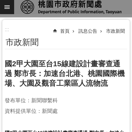
跳到主要內容區塊
進
:::
階
首頁
訊息公告
市政新聞
搜
市政新聞
尋
國2甲大園至台15線建設計畫審查通
過 鄭市長：加速台北港、桃園國際機
關
場、大園及觀音工業區人流物流
於
我
們
發布單位：新聞聯繫科
機
資料提供單位：新聞處
關
通
訊