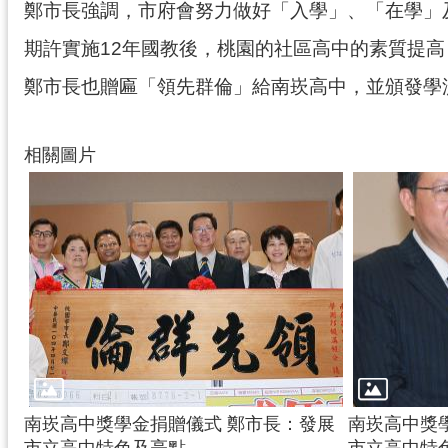
鄭市長強調，市府會努力做好「入學」、「在學」
期許實施12年國教後，桃園的社區高中的素質提
鄭市長也贈匾「領先群倫」給南崁高中，並頒發學
相關圖片
南崁高中獎學金捐贈儀式 鄭市長：發展
南崁高中獎