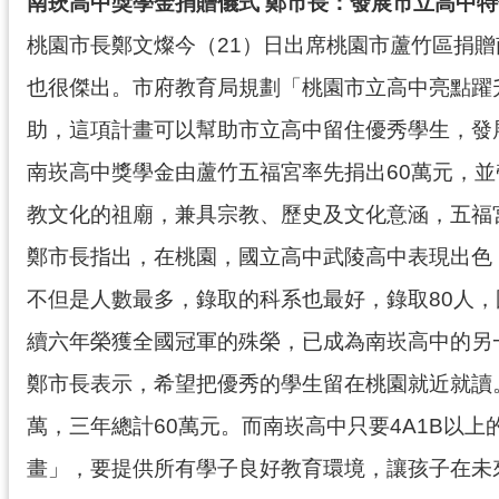
南崁高中獎學金捐贈儀式 鄭市長：發展市立高中
桃園市長鄭文燦今（21）日出席桃園市蘆竹區捐
也很傑出。市府教育局規劃「桃園市立高中亮點躍升
助，這項計畫可以幫助市立高中留住優秀學生，發
南崁高中獎學金由蘆竹五福宮率先捐出60萬元，並
教文化的祖廟，兼具宗教、歷史及文化意涵，五福
鄭市長指出，在桃園，國立高中武陵高中表現出色
不但是人數最多，錄取的科系也最好，錄取80人
續六年榮獲全國冠軍的殊榮，已成為南崁高中的另
鄭市長表示，希望把優秀的學生留在桃園就近就讀
萬，三年總計60萬元。而南崁高中只要4A1B以
畫」，要提供所有學子良好教育環境，讓孩子在未