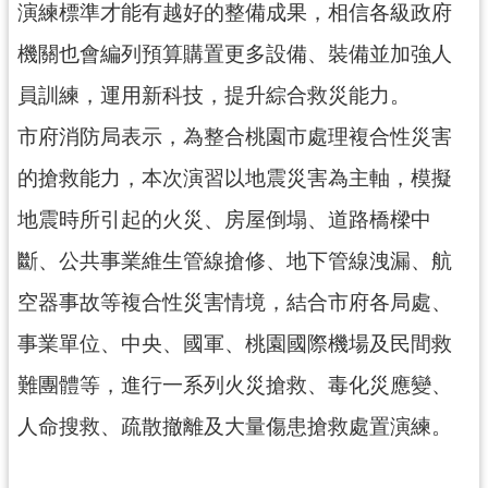
演練標準才能有越好的整備成果，相信各級政府
見
問
機關也會編列預算購置更多設備、裝備並加強人
答
員訓練，運用新科技，提升綜合救災能力。
桃
市府消防局表示，為整合桃園市處理複合性災害
園
市
的搶救能力，本次演習以地震災害為主軸，模擬
政
地震時所引起的火災、房屋倒塌、道路橋樑中
府
入
斷、公共事業維生管線搶修、地下管線洩漏、航
口
空器事故等複合性災害情境，結合市府各局處、
網
事業單位、中央、國軍、桃園國際機場及民間救
隱
私
難團體等，進行一系列火災搶救、毒化災應變、
權
人命搜救、疏散撤離及大量傷患搶救處置演練。
政
策