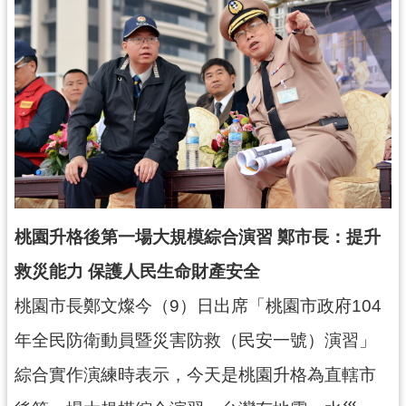
錄
業
務
資
訊
訊
息
公
告
桃園升格後第一場大規模綜合演習 鄭市長：提升
便
救災能力 保護人民生命財產安全
民
服
桃園市長鄭文燦今（9）日出席「桃園市政府104
務
年全民防衛動員暨災害防救（民安一號）演習」
政
綜合實作演練時表示，今天是桃園升格為直轄市
府