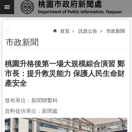
跳到主要內容區塊
進
:::
階
首頁
訊息公告
市政新聞
搜
市政新聞
尋
桃園升格後第一場大規模綜合演習 鄭
市長：提升救災能力 保護人民生命財
關
產安全
於
我
們
發布單位：新聞聯繫科
機
資料提供單位：新聞處
關
通
訊