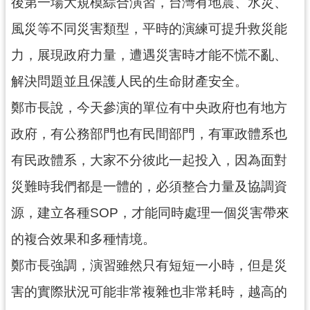
資
後第一場大規模綜合演習，台灣有地震、水災、
訊
風災等不同災害類型，平時的演練可提升救災能
公
開
力，展現政府力量，遭遇災害時才能不慌不亂、
解決問題並且保護人民的生命財產安全。
回
首
鄭市長說，今天參演的單位有中央政府也有地方
頁
政府，有公務部門也有民間部門，有軍政體系也
網
有民政體系，大家不分彼此一起投入，因為面對
站
導
災難時我們都是一體的，必須整合力量及協調資
覽
源，建立各種SOP，才能同時處理一個災害帶來
市
的複合效果和多種情境。
政
信
鄭市長強調，演習雖然只有短短一小時，但是災
箱
害的實際狀況可能非常複雜也非常耗時，越高的
常