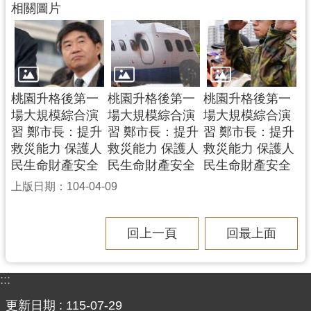
相關圖片
網
站
安
全
政
策
桃園升格後第一
桃園升格後第一
桃園升格後第一
場大規模綜合演
場大規模綜合演
場大規模綜合演
政
習 鄭市長：提升
習 鄭市長：提升
習 鄭市長：提升
府
救災能力 保護人
救災能力 保護人
救災能力 保護人
網
民生命財產安全
民生命財產安全
民生命財產安全
站
上版日期：104-04-09
資
料
開
回上一頁
回最上面
放
宣
告
:::
更新日期
115-07-29