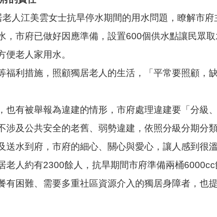
居老人江美雲女士抗旱停水期間的用水問題，瞭解市府
水，市府已做好因應準備，設置600個供水點讓民眾
方便老人家用水。
等福利措施，照顧獨居老人的生活，「平常要照顧，
，也有被舉報為違建的情形，市府處理違建要「分級
不涉及公共安全的老舊、弱勢違建，依照分級分期分
及送水到府，市府的細心、關心與愛心，讓人感到很
人約有2300餘人，抗旱期間市府準備兩桶6000c
餐有困難、需要多重社區資源介入的獨居身障者，也