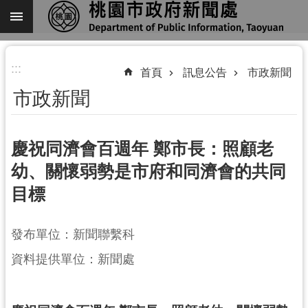
跳到主要內容區塊
進
:::
階
首頁
訊息公告
市政新聞
搜
市政新聞
尋
慶祝同濟會百週年 鄭市長：照顧老
幼、關懷弱勢是市府和同濟會的共同
關
目標
於
我
們
發布單位：新聞聯繫科
機
資料提供單位：新聞處
關
通
訊