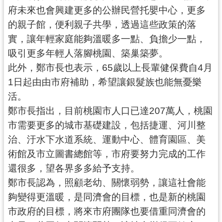
資
府未來也會興建更多的公辦民營托嬰中心，更多
訊
的親子館，便利親子共學，透過這些政策的落
公
開
實，讓年輕家庭能夠溫暖多一點、負擔少一點，
吸引更多年輕人落腳桃園、築巢築夢。
回
此外，鄭市長也表示，65歲以上長輩健保費自4月
首
1日起由由市府補助，希望讓銀髮族也能無憂樂
頁
活。
網
鄭市長指出，目前桃園市人口已達207萬人，桃園
站
市需要更多的城市基礎建設，包括捷運、河川整
導
治、汙水下水道系統、運動中心、體育園區、美
覽
術館及市立圖書總館等，市府要努力完成的工作
市
還很多，望各界多多給予支持。
政
鄭市長認為，照顧老幼、關懷弱勢，讓這社會能
信
夠變得更溫暖，是同濟會的目標，也是新的桃園
箱
市政府的目標，將來市府團隊也要借重同濟會的
常