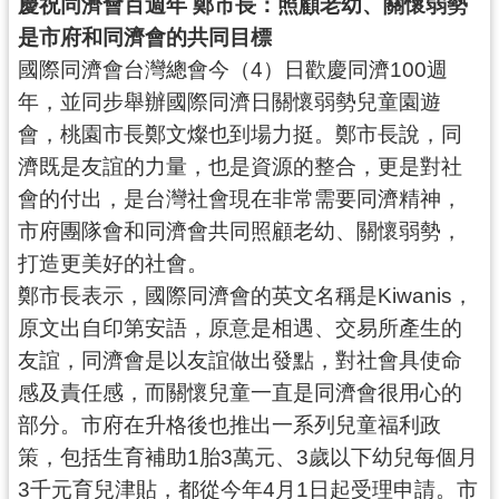
慶祝同濟會百週年 鄭市長：照顧老幼、關懷弱勢
錄
是市府和同濟會的共同目標
國際同濟會台灣總會今（4）日歡慶同濟100週
業
務
年，並同步舉辦國際同濟日關懷弱勢兒童園遊
資
會，桃園市長鄭文燦也到場力挺。鄭市長說，同
訊
濟既是友誼的力量，也是資源的整合，更是對社
訊
會的付出，是台灣社會現在非常需要同濟精神，
息
市府團隊會和同濟會共同照顧老幼、關懷弱勢，
公
打造更美好的社會。
告
鄭市長表示，國際同濟會的英文名稱是Kiwanis，
便
原文出自印第安語，原意是相遇、交易所產生的
民
友誼，同濟會是以友誼做出發點，對社會具使命
服
感及責任感，而關懷兒童一直是同濟會很用心的
務
部分。市府在升格後也推出一系列兒童福利政
政
策，包括生育補助1胎3萬元、3歲以下幼兒每個月
府
3千元育兒津貼，都從今年4月1日起受理申請。市