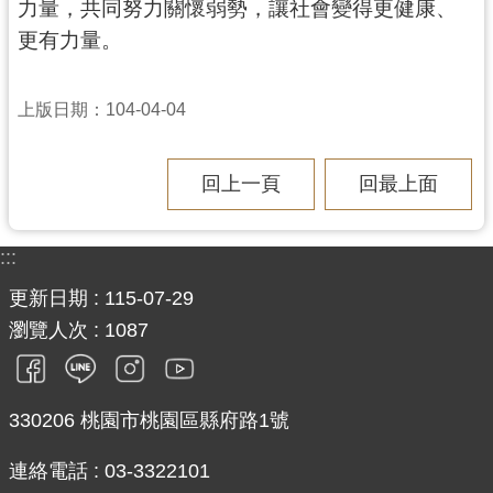
力量，共同努力關懷弱勢，讓社會變得更健康、
見
更有力量。
問
答
上版日期：104-04-04
桃
園
市
回上一頁
回最上面
政
府
入
:::
口
更新日期
115-07-29
網
瀏覽人次
1087
隱
私
權
330206 桃園市桃園區縣府路1號
政
策
連絡電話 : 03-3322101