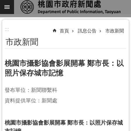
跳到主要內容區塊
進
:::
階
首頁
訊息公告
市政新聞
搜
市政新聞
尋
桃園市攝影協會影展開幕 鄭市長：以
照片保存城市記憶
關
於
我
發布單位：新聞聯繫科
們
資料提供單位：新聞處
機
關
桃園市攝影協會影展開幕 鄭市長：以照片保存城
通
訊
市記憶