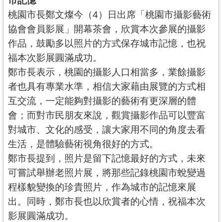
錄
桃園市長鄭文燦今（4）日出席「桃園市攝影藝術
協會會員影展」開幕茶會，欣賞本次參展的攝影
業
務
作品，鼓勵多以照片的方式保存城市記憶，也祝
資
福本次影展圓滿成功。
訊
鄭市長表示，桃園的攝影人口相當多，業餘攝影
者也具有專業水準，相信大家藉由展覽的方式相
訊
息
互交流，一定能夠對攝影的藝術有更深層的體
公
會；而對市民朋友來說，觀賞攝影作品可以豐富
告
對城市、文化的感受，讓大家用不同的角度去看
便
生活，是體驗藝術視角很好的方式。
民
鄭市長提到，照片是留下記憶最好的方式，未來
服
可嘗試舉辦老照片展，將那些記錄桃園市蛻變過
務
程樣貌變換的珍貴照片，作為城市的記憶來展
政
出。同時，鄭市長也以欣賞者的心情，祝福本次
府
影展圓滿成功。