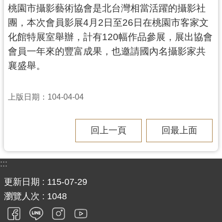
資
桃園市攝影藝術協會是北台灣相當活躍的攝影社
訊
團，本次會員影展4月2日至26日在桃園市客家文
公
開
化館特展室舉辦，計有120幅作品參展，展出協會
會員一年來的豐富成果，也邀請國內名攝影家共
回
襄盛舉。
首
頁
上版日期：104-04-04
網
站
回上一頁
回最上面
導
覽
:::
市
政
更新日期
115-07-29
信
瀏覽人次
1048
箱
常