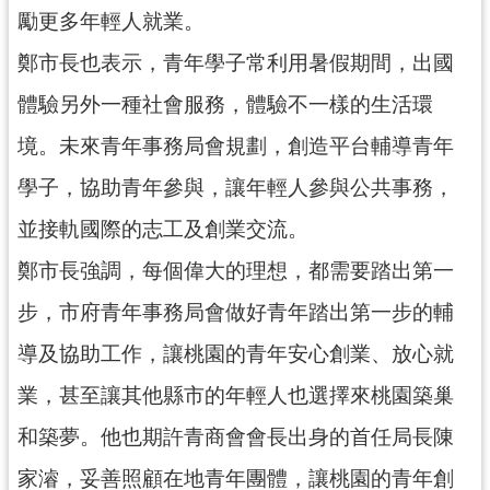
網
勵更多年輕人就業。
站
鄭市長也表示，青年學子常利用暑假期間，出國
安
全
體驗另外一種社會服務，體驗不一樣的生活環
政
境。未來青年事務局會規劃，創造平台輔導青年
策
學子，協助青年參與，讓年輕人參與公共事務，
政
府
並接軌國際的志工及創業交流。
網
鄭市長強調，每個偉大的理想，都需要踏出第一
站
資
步，市府青年事務局會做好青年踏出第一步的輔
料
開
導及協助工作，讓桃園的青年安心創業、放心就
放
業，甚至讓其他縣市的年輕人也選擇來桃園築巢
宣
告
和築夢。他也期許青商會會長出身的首任局長陳
家濬，妥善照顧在地青年團體，讓桃園的青年創