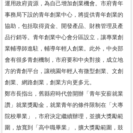
運用政府資源，為自己增加創業機會。市府青年
見
問
事務局下設的青年創業中心，將提供青年創業的
答
協助，包括取得資金、開發產品、財務管理及產
桃
品行銷等。青年創業中心會分區設立，讓專業創
園
市
業輔導師進駐，輔導年輕人創業。此外，中央部
政
會有很多青創機制，市府要和中央對接，成立地
府
入
方的青創平台，讓桃園年輕人有微型創業、文創
口
創業、網路創業，創業方向更多元。
網
鄭市長指出，舊縣府時代曾開辦「青年安薪就業
隱
私
讚」就業獎勵金，就業青年的條件限制在「大專
權
院校畢業」，市府決定繼續辦理，並擴大獎勵範
政
策
圍，放寬到「高中職畢業」，擴大獎勵範圍，鼓