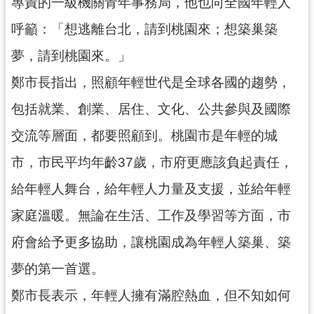
資
專責的一級機關青年事務局，他也向全國年輕人
訊
呼籲：「想逃離台北，請到桃園來；想築巢築
公
開
夢，請到桃園來。」
鄭市長指出，照顧年輕世代是全球各國的趨勢，
回
首
包括就業、創業、居住、文化、公共參與及國際
頁
交流等層面，都要照顧到。桃園市是年輕的城
網
市，市民平均年齡37歲，市府更應該負起責任，
站
導
給年輕人舞台，給年輕人力量及支援，並給年輕
覽
家庭溫暖。無論在生活、工作及學習等方面，市
市
府會給予更多協助，讓桃園成為年輕人築巢、築
政
信
夢的第一首選。
箱
鄭市長表示，年輕人擁有滿腔熱血，但不知如何
常