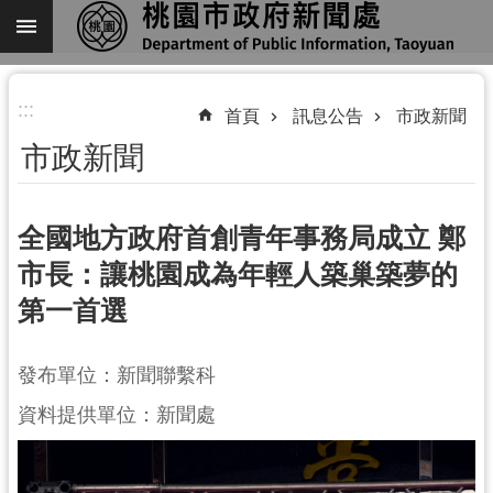
跳到主要內容區塊
進
:::
階
首頁
訊息公告
市政新聞
搜
市政新聞
尋
全國地方政府首創青年事務局成立 鄭
市長：讓桃園成為年輕人築巢築夢的
關
第一首選
於
我
們
發布單位：新聞聯繫科
機
資料提供單位：新聞處
關
通
訊