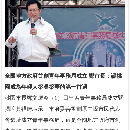
錄
業
務
資
訊
訊
息
公
告
全國地方政府首創青年事務局成立 鄭市長：讓桃
便
園成為年輕人築巢築夢的第一首選
民
服
桃園市長鄭文燦今（1）日出席青年事務局成立暨
務
揭牌典禮時表示，市府妥善規劃原中壢市民代表
政
會舊址成立青年事務局，這是全國地方政府首創
府