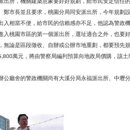
派出所，機關建築意象要好好規劃，給市民安定信任
。鄭市長並且要求，桃園分局同安派出所，今年規劃
出入相當不便，給市民的信賴感亦不足，他認為警政
進入桃園市區的第一個派出所，選址適合之外，也要
，無論是區段徵收、自辦或公辦市地重劃，都要預先
,800萬元，將由警察局編列預算向地政局價購，該土
辦公廳舍的警政機關尚有大溪分局永福派出所、中壢