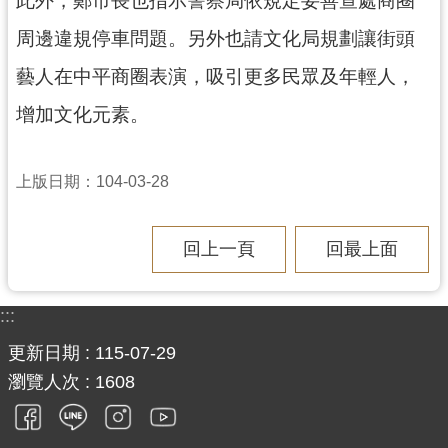
網
周邊違規停車問題。另外也請文化局規劃讓街頭
站
安
藝人在中平商圈表演，吸引更多民眾及年輕人，
全
政
增加文化元素。
策
政
上版日期：104-03-28
府
網
站
回上一頁
回最上面
資
料
:::
開
放
更新日期
115-07-29
宣
瀏覽人次
1608
告