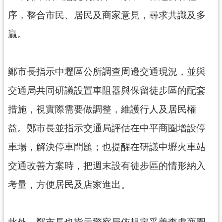
見
序，整合市民、居民及商家意見，尋求共識及多
問
贏。
答
桃
園
鄭市長指示中壢區公所調查周邊交通現況，並與
市
交通局共同研議設置車阻器與保留徒步區的配套
政
府
措施，視實際需要做調整，維護行人及居民權
入
口
益。鄭市長並指示交通局評估在中平商圈增設停
網
車場，解決停車問題；也提醒在研議中壢火車站
隱
交通改善方案時，把週末設有徒步區的情形納入
私
考量，方便居民及店家進出。
權
政
策
此外，鄭市長也指示警察局依規定妥善查處商圈