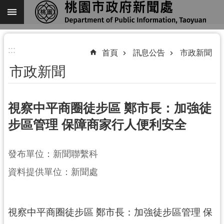
跳到主要內容區塊
進
:::
階
首頁
訊息公告
市政新聞
搜
市政新聞
尋
視察中平商圈徒步區 鄭市長：加強徒
步區管理 保障商家行人便利安全
關
於
我
發布單位：新聞聯繫科
們
資料提供單位：新聞處
機
關
通
視察中平商圈徒步區 鄭市長：加強徒步區管理 保
訊