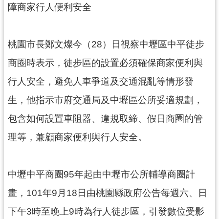
障商家行人便利安全
錄
業
務
桃園市長鄭文燦今（28）日視察中壢區中平徒步
資
商圈時表示，徒步區的設置必須確保商家便利與
訊
行人安全，避免人車爭道及交通混亂等情形發
訊
息
生，他指示市府交通局及中壢區公所妥適規劃，
公
包含如何設置車阻器、違規取締、假日商圈的管
告
理等，兼顧商家便利與行人安全。
便
民
服
中壢中平商圈95年起由中壢市公所輔導商圈計
務
畫，101年9月18日由桃園縣政府公告每週六、日
政
府
下午3時至晚上9時為行人徒步區，引發數位受影