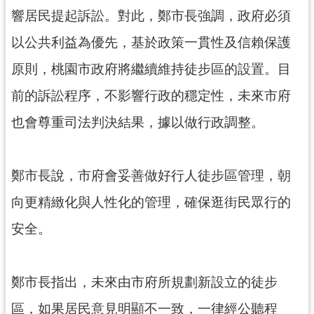
資
響居民提起訴訟。對此，鄭市長強調，政府必須
訊
公
以公共利益為優先，基於政策一貫性及信賴保護
開
原則，桃園市政府將繼續維持徒步區的設置。目
回
前的訴訟程序，不影響行政的穩定性，未來市府
首
也會尊重司法判決結果，據以做行政調整。
頁
網
站
鄭市長說，市府會妥善做好行人徒步區管理，朝
導
向更精緻化與人性化的管理，確保逛街民眾行的
覽
安全。
市
政
信
鄭市長指出，未來由市府所規劃新設立的徒步
箱
區，如果居民意見明顯不一致，一律經公聽程
常