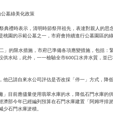
動公墓綠美化政策
春祭典禮時表示，清明時節祭拜祖先，表達對親人的思
是桃園的示範公墓之一，市府會持續進行公墓園區的
停二」的限水措施，市府已準備各項應變措施，包括：
供水站，此外，一一檢驗全市600口水井水質，並已
，他已請自來水公司評估是否改採「停一」方式，降
廠」目前應儘量使用翡翠水庫的水，降低石門水庫的
經濟部今年已經編列預算在石門水庫建置「阿姆坪排
減少石門水庫淤積。