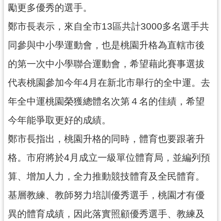
勵更多優秀的選手。
見
問
鄭市長表示，來自全市13區共計3000多名選手共
答
同參與中小學運動會，也是桃園升格為直轄市後
桃
的第一次中小學聯合運動會，希望藉此賽事選拔
園
市
代表桃園參加今年4月在新北市舉行的全中運。去
政
年全中運桃園榮獲總體名次第４名的佳績，希望
府
入
今年能爭取更好的成績。
口
網
鄭市長指出，桃園升格的同時，體育也要跟著升
格。市府將於4月成立一級單位體育局，並編列預
隱
私
算、增加人力，全力推動競技體育及全民體育。
權
基層教練、教師努力培訓優秀選手，桃園才有優
政
策
異的體育成績，因此落實照顧優秀選手、教練及