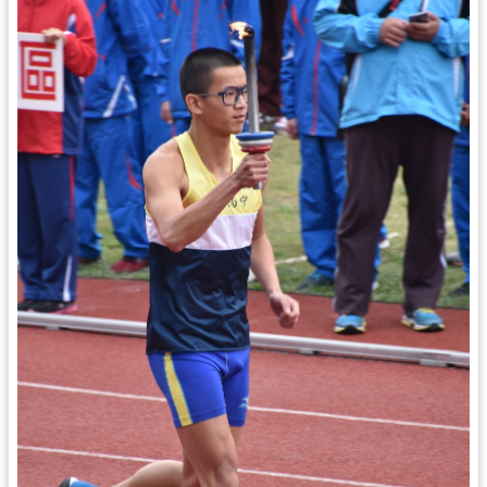
錄
業
務
資
訊
訊
息
公
告
便
民
服
務
政
府