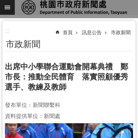
跳到主要內容區塊
進
:::
階
首頁
訊息公告
市政新聞
搜
市政新聞
尋
出席中小學聯合運動會開幕典禮 鄭
市長：推動全民體育 落實照顧優秀
關
選手、教練及教師
於
我
們
發布單位：新聞聯繫科
機
資料提供單位：新聞處
關
通
訊