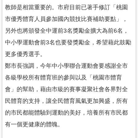
網
教師是相當重要的。市府目前已著手修訂「桃園
站
市優秀體育人員參加國內競技比賽補助要點」，
安
全
另外也將頒發全中運前3名獎勵金擴大為前6名，
政
策
中小學運動會前3名也要發獎勵金，希望藉此鼓勵
更多優秀選手。
政
府
鄭市長強調，今年中小學聯合運動會要感謝全市
網
站
各級學校所有體育班的參與以及「桃園市體育
資
會」的幫助，藉由市級的賽事凝聚社會各界對全
料
開
民體育的支持，讓全民體育風氣更加興盛，所有
放
的市民都能體驗到運動的美好，培養所有市民都
宣
告
有一個更健康的體魄。