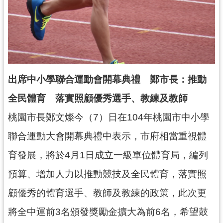
資
訊
公
開
回
首
出席中小學聯合運動會開幕典禮 鄭市長：推動
頁
全民體育 落實照顧優秀選手、教練及教師
網
桃園市長鄭文燦今（7）日在104年桃園市中小學
站
導
聯合運動大會開幕典禮中表示，市府相當重視體
覽
育發展，將於4月1日成立一級單位體育局，編列
市
預算、增加人力以推動競技及全民體育，落實照
政
信
顧優秀的體育選手、教師及教練的政策，此次更
箱
將全中運前3名頒發獎勵金擴大為前6名，希望鼓
常