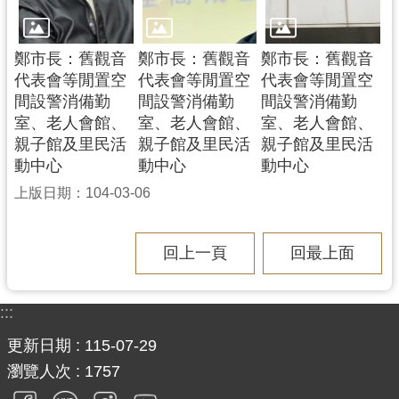
網
站
安
鄭市長：舊觀音
鄭市長：舊觀音
鄭市長：舊觀音
全
代表會等閒置空
代表會等閒置空
代表會等閒置空
政
間設警消備勤
間設警消備勤
間設警消備勤
策
室、老人會館、
室、老人會館、
室、老人會館、
親子館及里民活
親子館及里民活
親子館及里民活
政
動中心
動中心
動中心
府
上版日期：104-03-06
網
站
資
回上一頁
回最上面
料
開
放
:::
宣
更新日期
115-07-29
告
瀏覽人次
1757