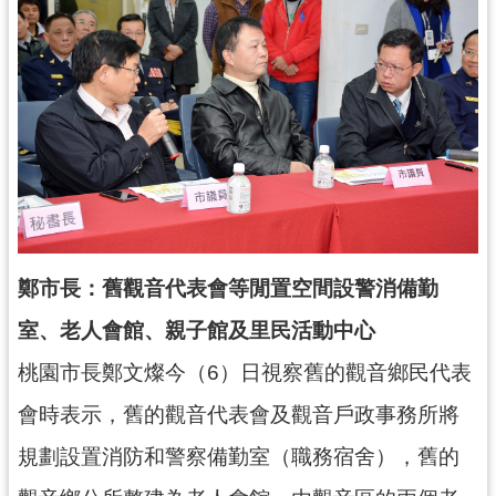
錄
業
務
資
訊
訊
息
公
告
鄭市長：舊觀音代表會等閒置空間設警消備勤
便
室、老人會館、親子館及里民活動中心
民
服
桃園市長鄭文燦今（6）日視察舊的觀音鄉民代表
務
會時表示，舊的觀音代表會及觀音戶政事務所將
政
規劃設置消防和警察備勤室（職務宿舍），舊的
府