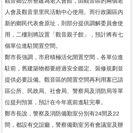
資
觀音鄉公所整建為老人會館，由觀音區的兩個老
訊
人會及觀音里里民活動中心使用。而行政園區內
公
開
新的鄉民代表會原址，則部分提供調解委員會使
用，二樓則將設置「觀音親子館」，預計將有七
回
首
個單位進駐閒置空間。
頁
鄭市長強調，市府積極活化閒置空間，各單位進
網
駐前，舊建築物都要經過安全鑑定、裝修規劃並
站
導
提供必要設備。觀音區的閒置空間再利用案已請
覽
區公所、民政局、社會局、警察局及消防局等單
市
位提列預算，預計在今年底前進駐完畢。
政
信
鄭市長說，警察及消防備勤室分別有24間及22
箱
間，都設有交誼廳，警察備勤室另有會議室及辦
常