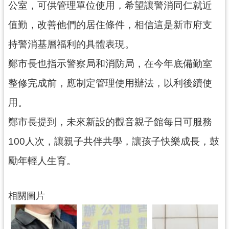
公室，可供管理單位使用，希望讓警消同仁就近
見
問
值勤，改善他們的居住條件，相信這是新市府支
答
持警消基層福利的具體表現。
桃
鄭市長也指示警察局和消防局，在今年底備勤室
園
市
整修完成前，應制定管理使用辦法，以利後續使
政
用。
府
入
鄭市長提到，未來新設的觀音親子館每日可服務
口
100人次，讓親子共伴共學，讓孩子快樂成長，鼓
網
勵年輕人生育。
隱
私
權
相關圖片
政
策