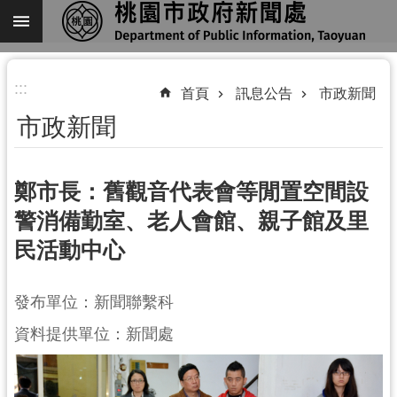
跳到主要內容區塊
進
:::
階
首頁
訊息公告
市政新聞
搜
市政新聞
尋
鄭市長：舊觀音代表會等閒置空間設
警消備勤室、老人會館、親子館及里
關
民活動中心
於
我
們
發布單位：新聞聯繫科
機
資料提供單位：新聞處
關
通
訊