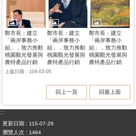
網
站
安
全
鄭市長：建立
鄭市長：建立
鄭市長：建立
政
「兩岸事務小
「兩岸事務小
「兩岸事務小
策
組」，致力推動
組」，致力推動
組」，致力推動
政
桃園觀光發展與
桃園觀光發展與
桃園觀光發展與
府
農特產品行銷
農特產品行銷
農特產品行銷
網
上版日期：104-03-05
站
資
料
回上一頁
回最上面
開
放
宣
:::
告
更新日期
115-07-29
瀏覽人次
1464