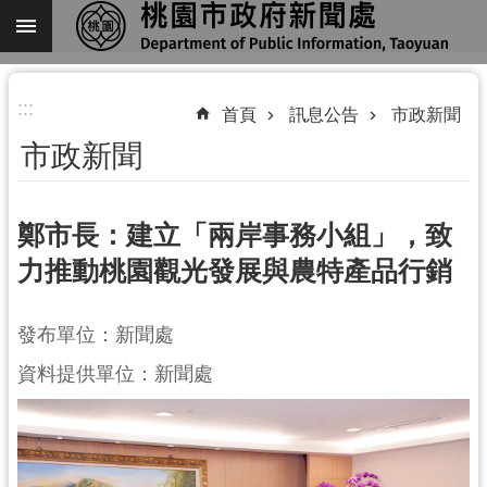
跳到主要內容區塊
進
:::
階
首頁
訊息公告
市政新聞
搜
市政新聞
尋
鄭市長：建立「兩岸事務小組」，致
力推動桃園觀光發展與農特產品行銷
關
於
我
發布單位：新聞處
們
資料提供單位：新聞處
機
關
通
訊