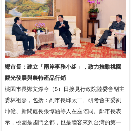
錄
業
務
資
訊
訊
息
公
鄭市長：建立「兩岸事務小組」，致力推動桃園
告
觀光發展與農特產品行銷
便
桃園市長鄭文燦今（5）日接見行政院陸委會副主
民
服
委林祖嘉，包括：副市長邱太三、研考會主委劉
務
坤億、新聞處長張惇涵等人在座陪同。鄭市長表
政
示，桃園是國門之都，也是陸客來到台灣的第一
府