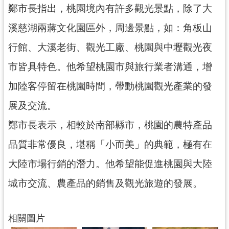
鄭市長指出，桃園境內有許多觀光景點，除了大
見
問
溪慈湖兩蔣文化園區外，周邊景點，如：角板山
答
行館、大溪老街、觀光工廠、桃園與中壢觀光夜
桃
市皆具特色。他希望桃園市與旅行業者溝通，增
園
市
加陸客停留在桃園時間，帶動桃園觀光產業的發
政
展及交流。
府
入
鄭市長表示，相較於南部縣市，桃園的農特產品
口
網
品質非常優良，堪稱「小而美」的典範，極有在
大陸市場行銷的潛力。他希望能促進桃園與大陸
隱
私
城市交流、農產品的銷售及觀光旅遊的發展。
權
政
策
相關圖片