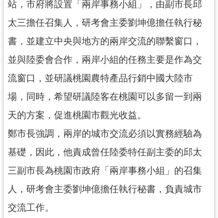
資
站，市府將設置「兩岸事務小組」，由副市長邱
訊
太三擔任召集人，研考會主委劉坤億擔任執行秘
公
開
書，並建立中央與地方的兩岸交流的聯繫窗口，
並與陸委會合作，兩岸小組的任務主要是作為交
回
首
流窗口，並研議桃園農特產品行銷中國大陸市
頁
場，同時，希望研議陸客在桃園可以多留一到兩
網
天的方案，促進桃園市觀光收益。
站
導
鄭市長強調，兩岸的城市交流必須以實務經驗為
覽
基礎，因此，他責成曾任陸委特任副主委的邱太
市
三副市長為桃園市政府「兩岸事務小組」的召集
政
信
人，研考會主委劉坤億擔任執行秘書，負責城市
箱
交流工作。
常