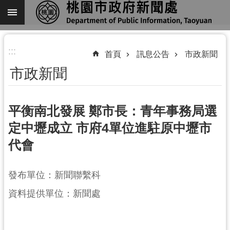
跳到主要內容區塊
進
:::
階
首頁
訊息公告
市政新聞
搜
市政新聞
尋
平衡南北發展 鄭市長：青年事務局選
定中壢成立 市府4單位進駐原中壢市
關
代會
於
我
們
發布單位：新聞聯繫科
機
資料提供單位：新聞處
關
通
訊