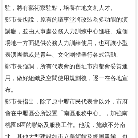
見
駐，將有藝術家駐點，培養在地文創人才。
問
鄭市長也說，原有的議事堂將改裝為多功能的演
答
講廳，並由人事處公務人力訓練中心進駐。這個
桃
園
場地一方面提供公務人力訓練使用，也可讓小型
市
表演團體或是青年、文化團體舉行各式活動。
政
府
鄭市長強調，所有代表會的舊址市府都會妥善運
入
用，做好組織及空間使用規劃後，逐一在各地宣
口
網
布。
隱
鄭市長指出，除了原中壢市民代表會以外，市府
私
會在中壢區公所設置「南區服務中心」，加強南
權
政
桃園6區的聯絡及服務工作。他說，施政不分南
策
北，其他大型建設如市立美術館及總圖書館，也