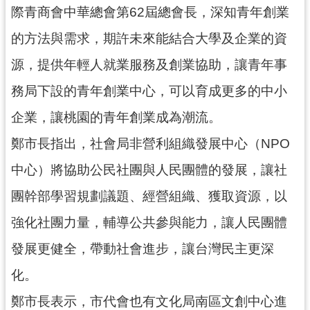
資
際青商會中華總會第62屆總會長，深知青年創業
訊
公
的方法與需求，期許未來能結合大學及企業的資
開
源，提供年輕人就業服務及創業協助，讓青年事
回
務局下設的青年創業中心，可以育成更多的中小
首
企業，讓桃園的青年創業成為潮流。
頁
鄭市長指出，社會局非營利組織發展中心（NPO
網
站
中心）將協助公民社團與人民團體的發展，讓社
導
團幹部學習規劃議題、經營組織、獲取資源，以
覽
強化社團力量，輔導公共參與能力，讓人民團體
市
政
發展更健全，帶動社會進步，讓台灣民主更深
信
化。
箱
鄭市長表示，市代會也有文化局南區文創中心進
常