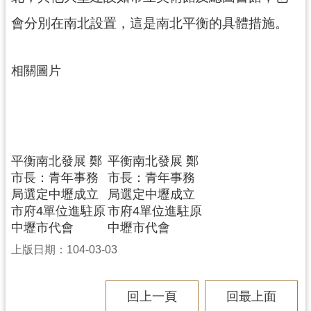
網
會分別在南北設置，這是南北平衡的具體措施。
站
安
全
相關圖片
政
策
政
府
網
平衡南北發展 鄭
平衡南北發展 鄭
站
市長：青年事務
市長：青年事務
資
局選定中壢成立
局選定中壢成立
料
市府4單位進駐原
市府4單位進駐原
開
中壢市代會
中壢市代會
放
上版日期：104-03-03
宣
告
回上一頁
回最上面