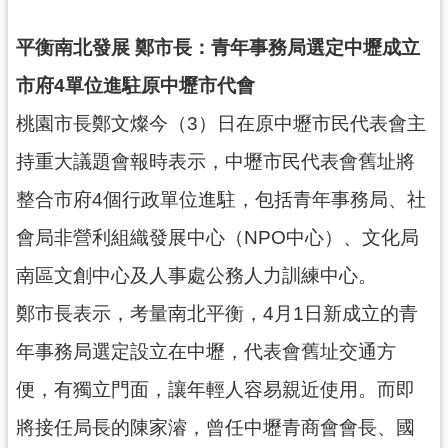
錄
平衡南北發展 鄭市長：青年事務局選定中壢成立
業
市府4單位進駐原中壢市代會
務
資
桃園市長鄭文燦今（3）日在原中壢市民代表會主
訊
持重大議題會報時表示，中壢市民代表會舊址將
訊
整合市府4個行政單位進駐，包括青年事務局、社
息
公
會局非營利組織發展中心（NPO中心）、文化局
告
南區文創中心及人事處公務人力訓練中心。
便
民
鄭市長表示，考量南北平衡，4月1日新成立的青
服
年事務局選定設立在中壢，代表會舊址交通方
務
便，有獨立門面，讓年輕人容易親近使用。而即
政
府
將接任局長的陳家濬，曾任中壢青商會會長、國