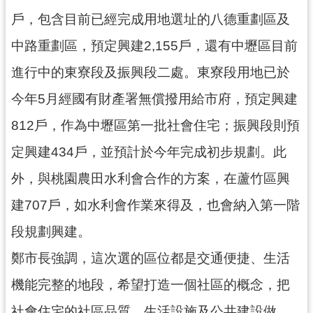
見
戶，包含目前已經完成用地選址的八德重劃區及
問
中路重劃區，預定興建2,155戶，還有中壢區目前
答
進行中的東寮段及振興段二處。東寮段用地已於
桃
園
今年5月經國有財產署無償撥用給市府，預定興建
市
812戶，作為中壢區第一批社會住宅；振興段則預
政
府
定興建434戶，並預計於今年完成初步規劃。此
入
口
外，與桃園農田水利會合作的方案，在蘆竹區興
網
建707戶，如水利會作業來得及，也會納入第一階
隱
段規劃興建。
私
鄭市長強調，這次選的區位都是交通便捷、生活
權
政
機能完整的地段，希望打造一個社區的概念，把
策
社會住宅的社區品質、生活設施及公共建設做