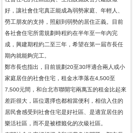
網
好，讓社會住宅真正能成為弱勢家庭、年輕人、
站
安
勞工朋友的支持，照顧到弱勢的居住正義。目前
全
政
各社會住宅所需規劃時程約在半年至一年內完
策
成，興建期程約二至三年，希望在第一屆市長任
政
期內就能夠完工。
府
網
鄭市長也指出，目前規劃20至30坪適合兩人或小
站
家庭居住的社會住宅，租金水準落在4,500至
資
料
7,500元間，和台北市聯開宅兩萬五的租金比起來
開
差距很大，區位選擇也都相當便利，相信入住的
放
宣
居民會感受到社會住宅是好社區、是適宜居住的
告
樂活社區，而不是被標籤化的次級社區。