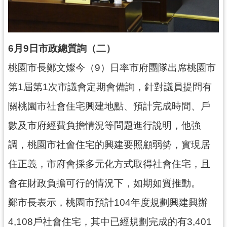
資
訊
公
開
6月9日市政總質詢（二）
回
桃園市長鄭文燦今（9）日率市府團隊出席桃園市
首
第1屆第1次市議會定期會備詢，針對議員提問有
頁
關桃園市社會住宅興建地點、預計完成時間、戶
網
站
數及市府經費負擔情況等問題進行說明，他強
導
調，桃園市社會住宅的興建要照顧弱勢，實現居
覽
住正義，市府會採多元化方式取得社會住宅，且
市
政
會在財政負擔可行的情況下，如期如質推動。
信
鄭市長表示，桃園市預計104年度規劃興建興辦
箱
4,108戶社會住宅，其中已經規劃完成的有3,401
常