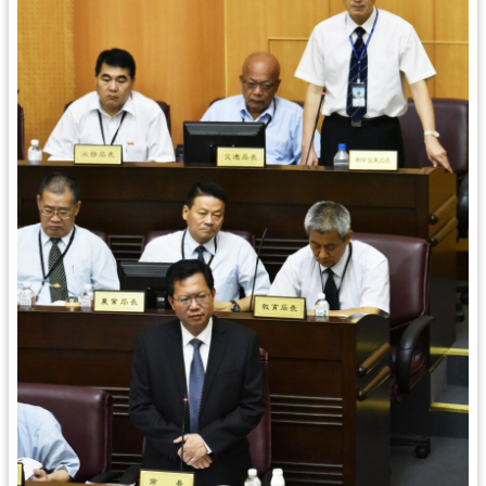
錄
業
務
資
訊
訊
息
公
告
便
民
服
務
政
府