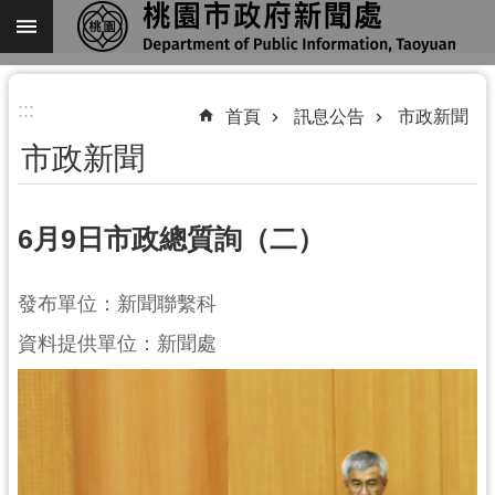
跳到主要內容區塊
進
:::
階
首頁
訊息公告
市政新聞
搜
市政新聞
尋
6月9日市政總質詢（二）
關
發布單位：新聞聯繫科
於
我
資料提供單位：新聞處
們
機
關
通
訊