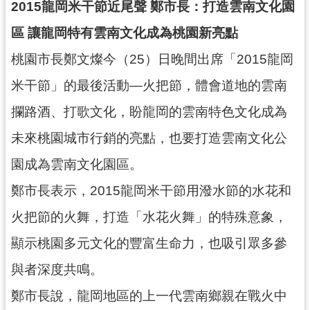
2015龍岡米干節近尾聲 鄭市長：打造雲南文化園
錄
區 讓龍岡特有雲南文化成為桃園新亮點
業
桃園市長鄭文燦今（25）日晚間出席「2015龍岡
務
資
米干節」的最後活動—火把節，體會道地的雲南
訊
攔路酒、打歌文化，盼龍岡的雲南特色文化成為
訊
未來桃園城市行銷的亮點，也要打造雲南文化公
息
公
園成為雲南文化園區。
告
鄭市長表示，2015龍岡米干節用潑水節的水花和
便
民
火把節的火舞，打造「水花火舞」的特殊意象，
服
顯示桃園多元文化的豐富生命力，也吸引眾多參
務
與者深度共鳴。
政
府
鄭市長說，龍岡地區的上一代雲南鄉親在戰火中