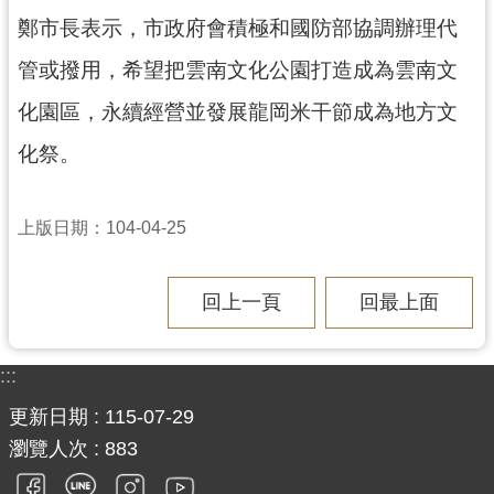
見
鄭市長表示，市政府會積極和國防部協調辦理代
問
管或撥用，希望把雲南文化公園打造成為雲南文
答
化園區，永續經營並發展龍岡米干節成為地方文
桃
園
化祭。
市
政
府
上版日期：104-04-25
入
口
回上一頁
回最上面
網
隱
:::
私
權
更新日期
115-07-29
政
瀏覽人次
883
策