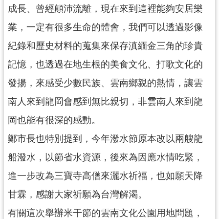
資
成長、曾經顛沛流離，現在來到這裡能夠安居樂
訊
公
業，一定有很多生命的體會，我們可以透過影像
開
紀錄和歷史材料的蒐集來保存滇緬金三角的珍貴
回
記憶，也透過在地生根的美食文化、打歌文化的
首
發揚，來感受少數民族、雲南鄉親的熱情，讓雲
頁
南人來到龍岡會感到無比親切，非雲南人來到龍
網
站
岡也能有很深的感動。
導
鄭市長也特別提到，今年潑水節原本改以兩艘龍
覽
船潑水，以節省水資源，後來為因應水情吃緊，
市
政
進一步改為三寶寺高僧來灑水祈福，也如願天降
信
甘霖，感謝大家祈願為台灣解渴。
箱
有關這次舉辦米干節的雲南文化公園用地問題，
常