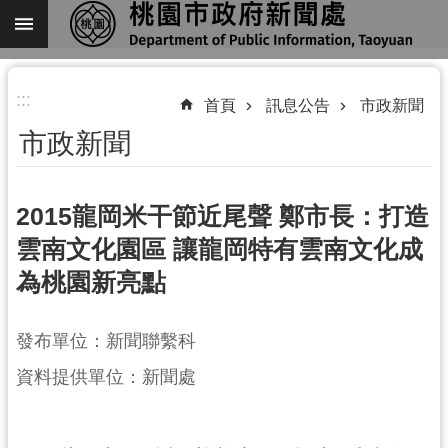
跳到主要內容區塊
進
:::
階
首頁
訊息公告
市政新聞
搜
市政新聞
尋
2015龍岡米干節近尾聲 鄭市長：打造
雲南文化園區 讓龍岡特有雲南文化成
關
為桃園新亮點
於
我
們
發布單位：新聞聯繫科
機
資料提供單位：新聞處
關
通
訊