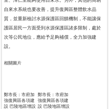
網
自來水系統也要改善，提升復興區整體飲水品
站
安
質，並重新檢討水源保護區回饋機制，不能讓保
全
政
護區居民一方面受到水源保護區諸多限制，處於
策
次等公民地位，應給予足夠補償，全力加強建
政
設。
府
網
站
相關圖片
資
料
開
放
宣
鄭市長：市府加
鄭市長：市府加
告
強復興區各項建
強復興區各項建
設 巴陵地區增設
設 巴陵地區增設