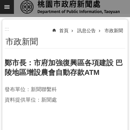
跳到主要內容區塊
進
:::
階
首頁
訊息公告
市政新聞
搜
市政新聞
尋
鄭市長：市府加強復興區各項建設 巴
陵地區增設農會自動存款ATM
關
於
我
發布單位：新聞聯繫科
們
資料提供單位：新聞處
機
關
通
訊