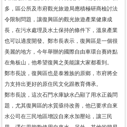
見
多，區公所及市府觀光旅遊局應積極研商檢討法
問
令限制問題，讓復興區的觀光旅遊產業健康成
答
長，在污水處理及水土保持的條件下，溫泉產業
桃
園
也可以適度開發。鄭市長表示，復興區是一個很
市
美麗的地方，今年舉辦的國際自由車環台賽終點
政
府
在角板山，他希望復興之美能讓大家都看到。
入
口
鄭市長說，復興區也是泰雅族的原鄉，市府將全
網
力支持出更好的原住民文化跟教育傳承。
隱
鄭市長說，這次石門水庫缺水凸顯了用水正義問
私
題，尤其復興區的水質亟待改善，他已要求自來
權
政
水公司在三民地區增設自來水加壓站，讓三民
策
里、澤仁里能夠使用自來水。另外，其他的簡易