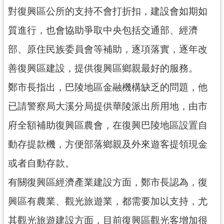
資
對復興區公所的支持不會打折扣，建設會如期如
訊
公
質進行，也會協助爭取中央包括交通部、經濟
開
部、原住民族委員會等補助，逐項落實，逐年改
回
善復興區建設，提供復興區鄉親最好的服務。
首
鄭市長指出，巴陵地區金融機構缺乏的問題，他
頁
已請警察局大溪分局提供華陵派出所用地，由市
網
站
府全額補助復興區農會，在復興巴陵地區設置自
導
動存提款機，方便部落鄉親及外來遊客提領現金
覽
或者自動存款。
市
政
有關復興區經濟產業建設方面，鄭市長認為，復
信
興區有農業、觀光旅遊業，都需要加以支持，尤
箱
其觀光旅遊建設方面，目前復興區觀光客增加很
常