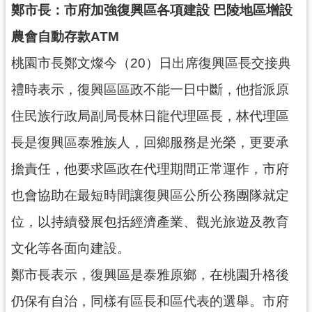
鄭市長：市府加強復興區各項建設 巴陵地區增設
錄
農會自動存款ATM
業
務
桃園市長鄭文燦今（20）日出席復興區長交接典
資
禮時表示，復興區區政不能一日中斷，他指派原
訊
住民族行政局副局長林日龍代理區長，林代理區
訊
息
長是復興區泰雅族人，回鄉服務是光榮，更要承
公
擔責任，他要求區政在代理期間正常運作，市府
告
也會協助在最短時間讓復興區公所公務團隊就定
便
民
位，以持續發展包括經濟產業、觀光旅遊及教育
服
文化等各面向建設。
務
鄭市長表示，復興區是泰雅原鄉，在桃園升格後
政
府
仍保有自治，同樣有區長和區代表的選舉。市府