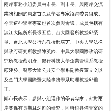
資
兩岸事務小組委員由市長、副市長、與兩岸交流
訊
公
業務相關的局處首長及學者專家諮詢委員組成。
開
今天這些學者專家也首次參與會議，成員包括有
回
淡江大陸所所長張五岳、台大國發所教授邱榮
首
舉、台北大學公行系教授郝培芝、中央大學法律
頁
與政府研究所教授陳英鈐、中興大學國際政治研
網
站
究所教授蔡明彥、健行科技大學企業管理系教授
導
顏建發、警察大學公共安全學系副教授董立文以
覽
及金門大學國際暨大陸事務學系助理教授邱垂
市
政
正。
信
鄭市長表示，參與小組運作的學者專家，都對兩
箱
岸關係有長期且深刻的研究，同時也具備豐富的
常