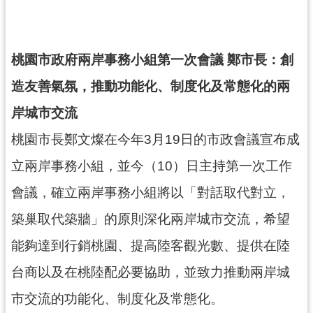
錄
業
桃園市政府兩岸事務小組第一次會議 鄭市長：創
務
資
造友善氣氛，推動功能化、制度化及常態化的兩
訊
岸城市交流
訊
桃園市長鄭文燦在今年3月19日的市政會議宣布成
息
公
立兩岸事務小組，並今（10）日主持第一次工作
告
會議，確立兩岸事務小組將以「對話取代對立，
便
民
築巢取代築牆」的原則深化兩岸城市交流，希望
服
能夠達到行銷桃園、提高陸客觀光數、提供在陸
務
台商以及在桃陸配必要協助，並致力推動兩岸城
政
府
市交流的功能化、制度化及常態化。