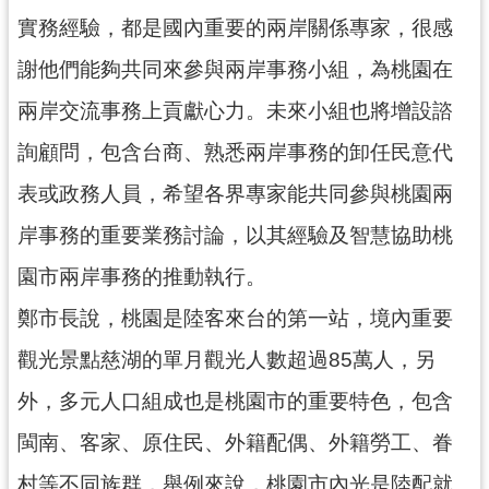
見
實務經驗，都是國內重要的兩岸關係專家，很感
問
謝他們能夠共同來參與兩岸事務小組，為桃園在
答
兩岸交流事務上貢獻心力。未來小組也將增設諮
桃
園
詢顧問，包含台商、熟悉兩岸事務的卸任民意代
市
表或政務人員，希望各界專家能共同參與桃園兩
政
府
岸事務的重要業務討論，以其經驗及智慧協助桃
入
園市兩岸事務的推動執行。
口
網
鄭市長說，桃園是陸客來台的第一站，境內重要
隱
觀光景點慈湖的單月觀光人數超過85萬人，另
私
外，多元人口組成也是桃園市的重要特色，包含
權
政
閩南、客家、原住民、外籍配偶、外籍勞工、眷
策
村等不同族群，舉例來說，桃園市內光是陸配就