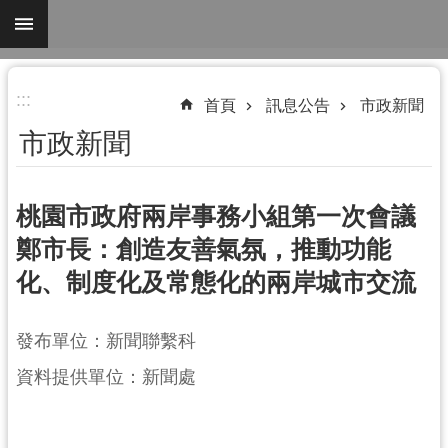
跳到主要內容區塊
進
:::
階
首頁
訊息公告
市政新聞
搜
市政新聞
尋
桃園市政府兩岸事務小組第一次會議
鄭市長：創造友善氣氛，推動功能
關
化、制度化及常態化的兩岸城市交流
於
我
們
發布單位：新聞聯繫科
機
資料提供單位：新聞處
關
通
訊