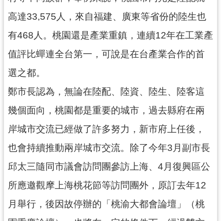
網
高達33,575人，來自福建、廣東等省份的陸生也
站
安
有468人。桃園還是產業重鎮，連續12年在工業產
全
值評比蟬連全台第一，可說是在台產業合作的首
政
策
選之都。
政
鄭市長認為，無論在陸配、陸資、陸生、陸客這
府
幾個面向，桃園都是重要的城市，過去縣府在兩
網
站
岸城市交流已經做了許多努力，新市府上任後，
資
料
也會持續推動兩岸城市交流。除了今年3月副市長
開
邱太三隨同市議會訪問團參訪上海、4月復興區公
放
宣
所應邀觀摩上海桃花節等訪問團外，原訂去年12
告
月舉行，後因故停辦的「桃渝大都會論壇」（桃