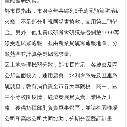
網
鄭市長指出，市府今年共編列5千萬元預算防治紅
站
安
火蟻，不足部分則視同災害搶救，支用第二預備
全
政
金。另外，他也責成研考會研議是否開放1999專
策
線受理民眾通報，並由農業局統籌通報地圖、分
政
類熱區並計算藥劑總需求量。
府
網
因土地管理機關分散，鄭市長指示，各農會及區
站
公所全面投入，運用農會、水利會系統及區里系
資
料
統調查，教育局負責全市各大專院校、高中、國
開
中小等校園疫情，經濟發展局負責工業區及工
放
宣
廠、後備指揮部則負責軍事營區，並請桃園機場
告
公司和高鐵公司共同協助，分期分區擬訂計畫，