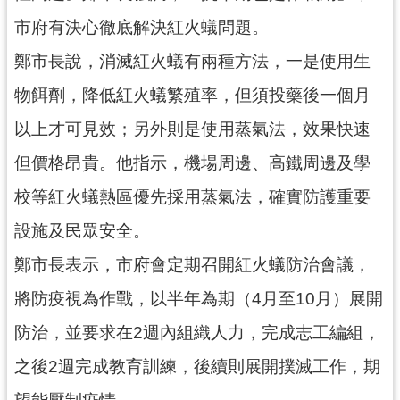
見
市府有決心徹底解決紅火蟻問題。
問
鄭市長說，消滅紅火蟻有兩種方法，一是使用生
答
物餌劑，降低紅火蟻繁殖率，但須投藥後一個月
桃
園
以上才可見效；另外則是使用蒸氣法，效果快速
市
但價格昂貴。他指示，機場周邊、高鐵周邊及學
政
府
校等紅火蟻熱區優先採用蒸氣法，確實防護重要
入
口
設施及民眾安全。
網
鄭市長表示，市府會定期召開紅火蟻防治會議，
隱
將防疫視為作戰，以半年為期（4月至10月）展開
私
防治，並要求在2週內組織人力，完成志工編組，
權
政
之後2週完成教育訓練，後續則展開撲滅工作，期
策
望能壓制疫情。