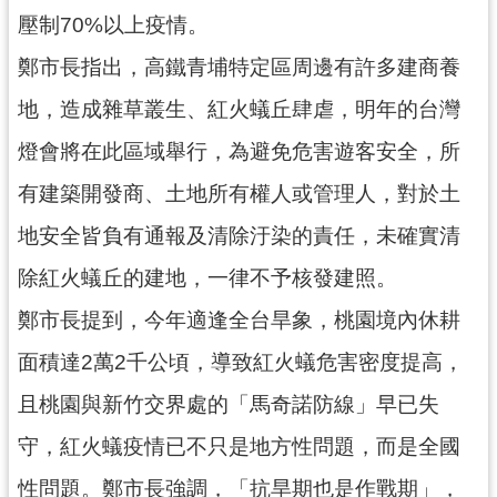
資
壓制70%以上疫情。
訊
公
鄭市長指出，高鐵青埔特定區周邊有許多建商養
開
地，造成雜草叢生、紅火蟻丘肆虐，明年的台灣
回
燈會將在此區域舉行，為避免危害遊客安全，所
首
有建築開發商、土地所有權人或管理人，對於土
頁
地安全皆負有通報及清除汙染的責任，未確實清
網
站
除紅火蟻丘的建地，一律不予核發建照。
導
鄭市長提到，今年適逢全台旱象，桃園境內休耕
覽
面積達2萬2千公頃，導致紅火蟻危害密度提高，
市
政
且桃園與新竹交界處的「馬奇諾防線」早已失
信
守，紅火蟻疫情已不只是地方性問題，而是全國
箱
性問題。鄭市長強調，「抗旱期也是作戰期」，
常