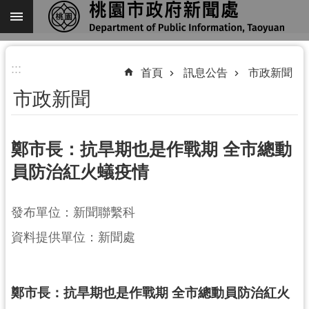
跳到主要內容區塊
進
:::
階
首頁
訊息公告
市政新聞
搜
市政新聞
尋
鄭市長：抗旱期也是作戰期 全市總動
員防治紅火蟻疫情
關
於
我
發布單位：新聞聯繫科
們
資料提供單位：新聞處
機
關
通
鄭市長：抗旱期也是作戰期 全市總動員防治紅火
訊