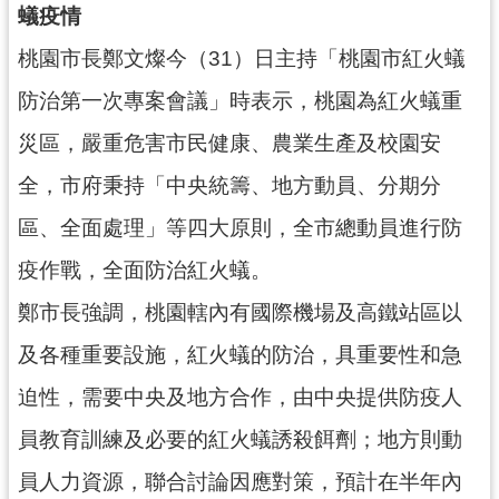
蟻疫情
錄
桃園市長鄭文燦今（31）日主持「桃園市紅火蟻
業
務
防治第一次專案會議」時表示，桃園為紅火蟻重
資
災區，嚴重危害市民健康、農業生產及校園安
訊
全，市府秉持「中央統籌、地方動員、分期分
訊
息
區、全面處理」等四大原則，全市總動員進行防
公
疫作戰，全面防治紅火蟻。
告
鄭市長強調，桃園轄內有國際機場及高鐵站區以
便
民
及各種重要設施，紅火蟻的防治，具重要性和急
服
迫性，需要中央及地方合作，由中央提供防疫人
務
員教育訓練及必要的紅火蟻誘殺餌劑；地方則動
政
府
員人力資源，聯合討論因應對策，預計在半年內