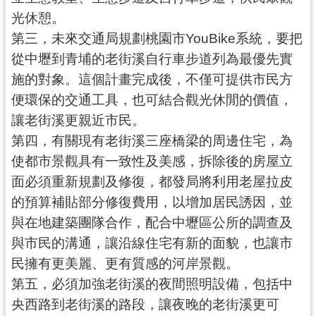
資
光休憩。
訊
公
第三，未來交通局規劃桃園市YouBike系統，要把
開
從中壢到青埔的老街溪自行車步道列為最優先實
施的對象。這個計畫完成後，不僅可提供市民方
回
便環保的交通工具，也可結合觀光休閒的價值，
首
讓老街溪更親近市民。
頁
第四，有關現有老街溪三座橋梁的周邊住宅，為
網
使都市景觀具有一致性及美感，拆除後的房屋立
站
面必須重新規劃及修復，都發局將利用老屋拉皮
導
的預算補貼部分修復費用，以增加居民誘因，並
覽
與在地建築團隊合作，配合中壢區公所的調查及
市
與市民的溝通，讓沿線住宅有新的面貌，也讓市
政
民擁有更美麗、更有質感的河岸景觀。
信
第五，必須加強老街溪的夜間照明設備，包括中
箱
央西路到老街溪的路段，讓夜晚的老街溪更可
常