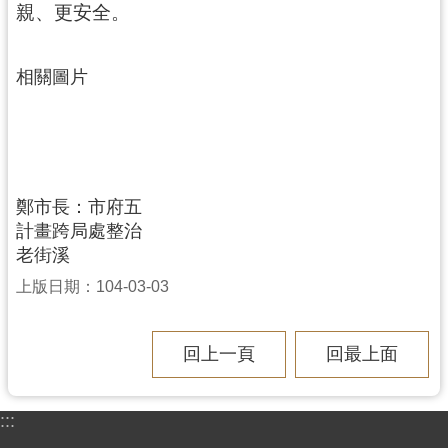
親、更安全。
見
問
答
相關圖片
桃
園
市
政
府
鄭市長：市府五
入
計畫跨局處整治
口
老街溪
網
上版日期：104-03-03
隱
私
回上一頁
回最上面
權
政
:::
策