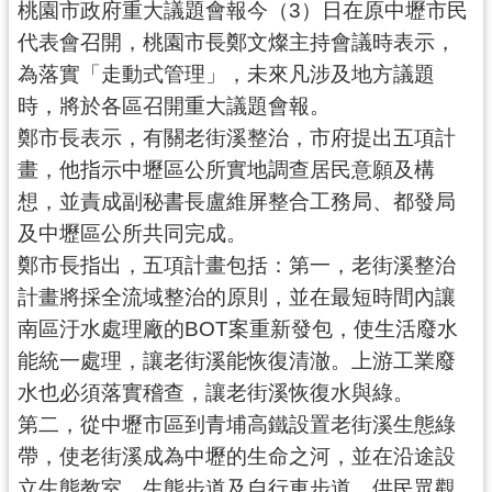
桃園市政府重大議題會報今（3）日在原中壢市民
錄
代表會召開，桃園市長鄭文燦主持會議時表示，
業
為落實「走動式管理」，未來凡涉及地方議題
務
時，將於各區召開重大議題會報。
資
鄭市長表示，有關老街溪整治，市府提出五項計
訊
畫，他指示中壢區公所實地調查居民意願及構
訊
想，並責成副秘書長盧維屏整合工務局、都發局
息
及中壢區公所共同完成。
公
鄭市長指出，五項計畫包括：第一，老街溪整治
告
計畫將採全流域整治的原則，並在最短時間內讓
便
南區汙水處理廠的BOT案重新發包，使生活廢水
民
能統一處理，讓老街溪能恢復清澈。上游工業廢
服
水也必須落實稽查，讓老街溪恢復水與綠。
務
第二，從中壢市區到青埔高鐵設置老街溪生態綠
政
帶，使老街溪成為中壢的生命之河，並在沿途設
府
立生態教室、生態步道及自行車步道，供民眾觀