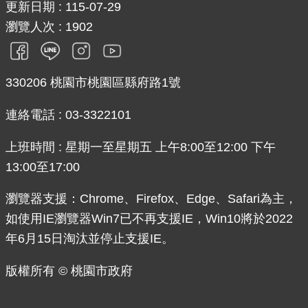
更新日期
115-07-29
網
站
瀏覽人次
1902
安
全
政
330206 桃園市桃園區縣府路1號
策
連絡電話 : 03-3322101
政
府
上班時間 : 星期一至星期五 上午8:00至12:00 下午
網
13:00至17:00
站
資
瀏覽器支援：Chrome、Firefox、Edge、Safari為主，
料
如使用IE瀏覽器Win7已不再支援IE，Win10將於2022
開
放
年6月15日淘汰並停止支援IE。
宣
告
版權所有 © 桃園市政府