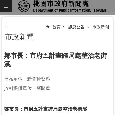
跳到主要內容區塊
進
:::
階
首頁
訊息公告
市政新聞
搜
市政新聞
尋
鄭市長：市府五計畫跨局處整治老街
溪
關
於
我
發布單位：新聞聯繫科
們
資料提供單位：新聞處
機
關
通
鄭市長：市府五計畫跨局處整治老街溪
訊